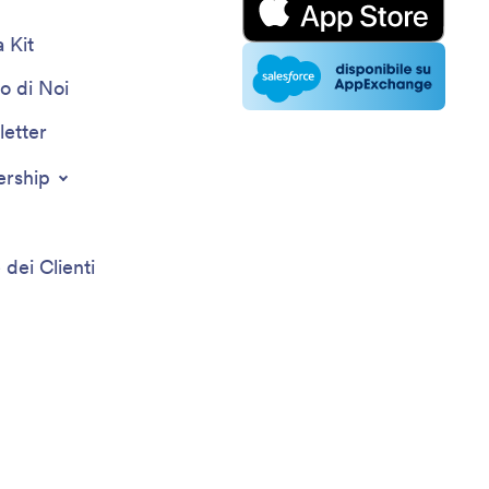
 Kit
o di Noi
etter
ership
 dei Clienti