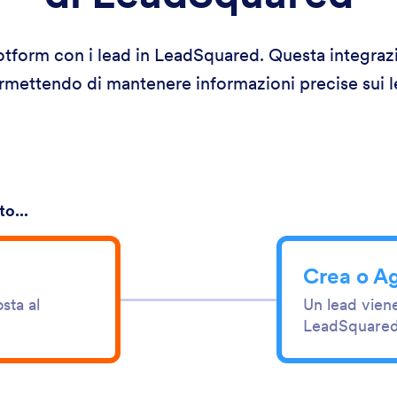
 Jotform con i lead in LeadSquared. Questa integraz
ermettendo di mantenere informazioni precise sui le
o...
Crea o A
sta al
Un lead viene
LeadSquared 