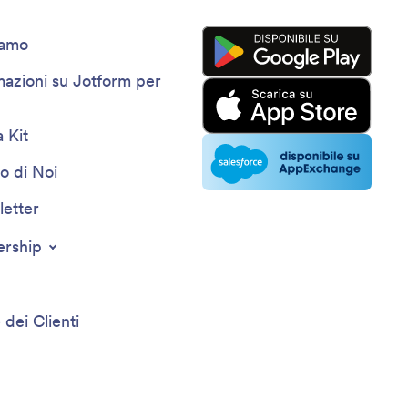
iamo
mazioni su Jotform per
 Kit
o di Noi
etter
ership
 dei Clienti