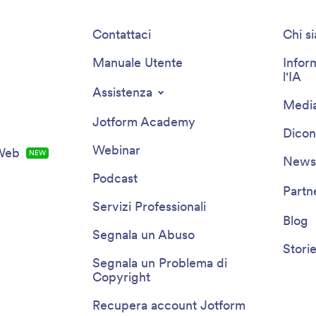
Contattaci
Chi s
Manuale Utente
Infor
l'IA
Assistenza
Media
Jotform Academy
Dicon
Webinar
 Web
NEW
Newsl
Podcast
Partn
Servizi Professionali
Blog
Segnala un Abuso
Storie
Segnala un Problema di
Copyright
Recupera account Jotform