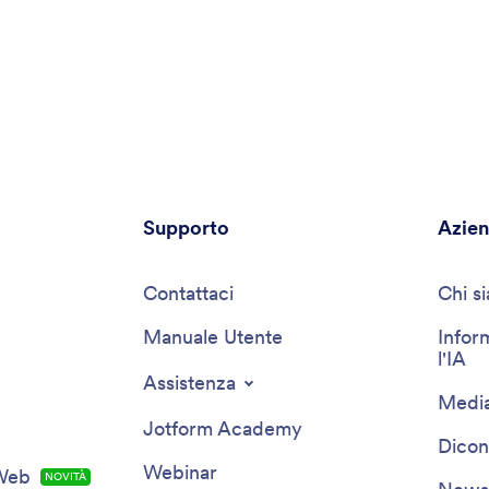
Supporto
Azie
Contattaci
Chi s
Manuale Utente
Infor
l'IA
Assistenza
Media
Jotform Academy
Dicon
Webinar
 Web
NOVITÀ