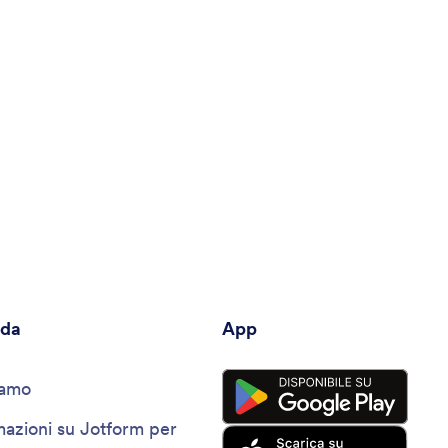
nda
App
iamo
mazioni su Jotform per