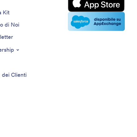
 Kit
o di Noi
etter
ership
 dei Clienti