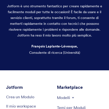
Jotform è uno strumento fantastico per creare rapidamente e
facilmente moduli per tutte le occasioni! È facile da usare e il
servizio clienti, soprattutto tramite il forum, ti consente di
metterti rapidamente in contatto con tecnici che possono
risolvere rapidamente i problemi e rispondere alle domande.
Jotform ha reso il mio lavoro molto più semplice.
François Laplante-Lévesque,
Consulente di ricerca (Università)
Fine del dialogo
Jotform
Marketplace
Crea un Modulo
Modelli
Il mio workspace
Temi per Moduli