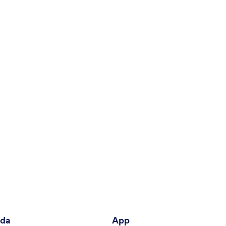
nda
App