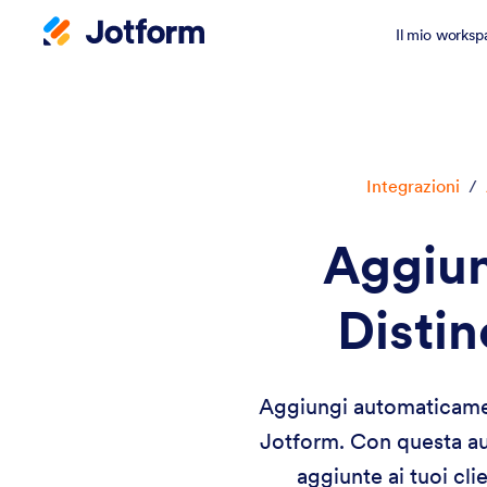
Il mio worksp
Integrazioni
/
Aggiung
Distin
Aggiungi automaticament
Jotform. Con questa a
aggiunte ai tuoi cli