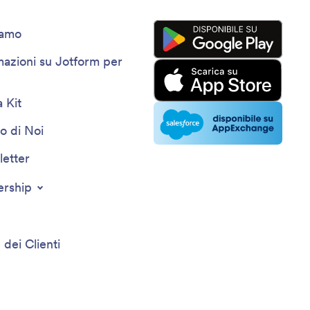
iamo
mazioni su Jotform per
 Kit
o di Noi
etter
ership
 dei Clienti