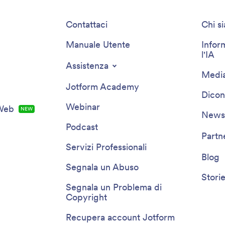
Contattaci
Chi s
Manuale Utente
Infor
l'IA
Assistenza
Media
Jotform Academy
Dicon
Webinar
 Web
NEW
Newsl
Podcast
Partn
Servizi Professionali
Blog
Segnala un Abuso
Storie
Segnala un Problema di
Copyright
Recupera account Jotform