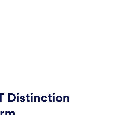
T Distinction
orm