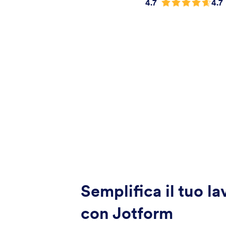
4.7
4.7
Semplifica il tuo la
con Jotform