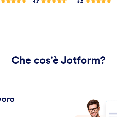
4.7
5.0
Che cos'è Jotform?
voro