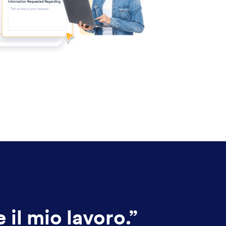
il mio lavoro.
”