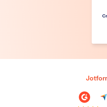
Cr
Jotform