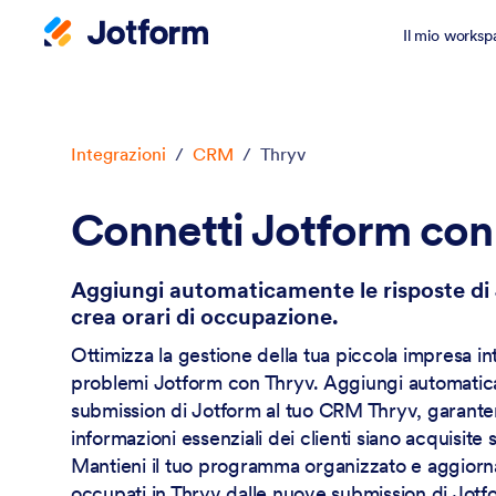
Il mio worksp
Inizio del dialogo
Integrazioni
/
CRM
/
Thryv
Connetti Jotform con
Aggiungi automaticamente le risposte di
crea orari di occupazione.
Ottimizza la gestione della tua piccola impresa 
problemi Jotform con Thryv. Aggiungi automati
submission di Jotform al tuo CRM Thryv, garante
informazioni essenziali dei clienti siano acquisite 
Mantieni il tuo programma organizzato e aggiorn
occupati in Thryv dalle nuove submission di Jotf