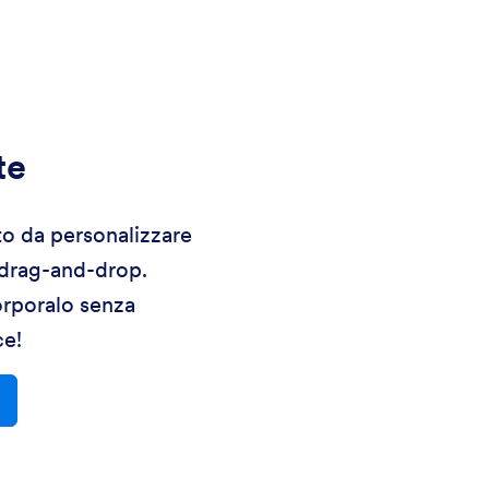
te
to da personalizzare
 drag-and-drop.
orporalo senza
ce!