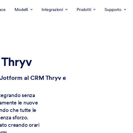
ace
Modelli
Integrazioni
Prodotti
Supporto
 Thryv
 Jotform al CRM Thryv e
integrando senza
camente le nuove
ndo che tutte le
senza sforzo.
ato creando orari
orm.