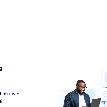
a
i di invio
di