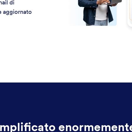
ail di
re aggiornato
mplificato enormemente 