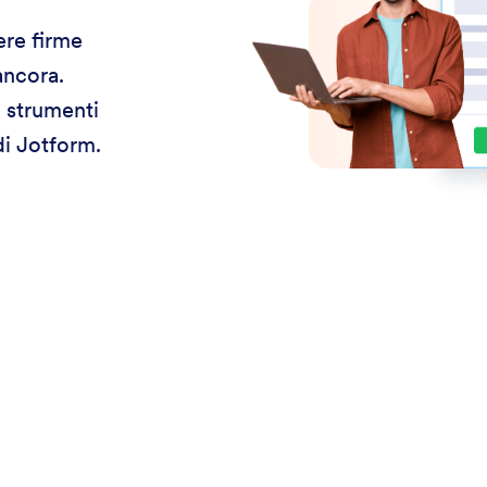
ere firme
ancora.
i strumenti
di Jotform.