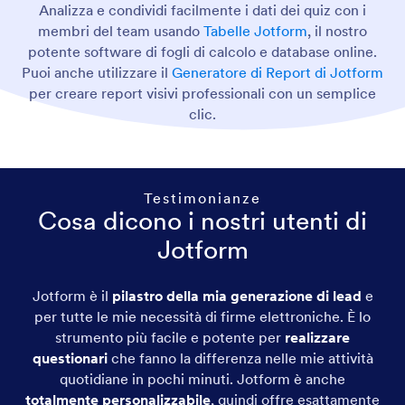
Analizza e condividi facilmente i dati dei quiz con i
membri del team usando
Tabelle Jotform
, il nostro
potente software di fogli di calcolo e database online.
Puoi anche utilizzare il
Generatore di Report di Jotform
per creare report visivi professionali con un semplice
clic.
Testimonianze
Cosa dicono i nostri utenti di
Jotform
Jotform è il
pilastro della mia generazione di lead
e
per tutte le mie necessità di firme elettroniche. È lo
strumento più facile e potente per
realizzare
questionari
che fanno la differenza nelle mie attività
quotidiane in pochi minuti. Jotform è anche
totalmente personalizzabile
, quindi offre esattamente