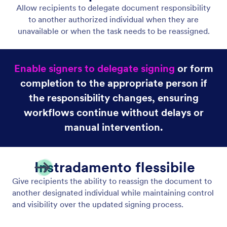
Accedi alla Inbox
Usa la Inbox di Jotform Sign per monitorare e
gestire le tue richieste di firma, le firme completate
e lo stato di avanzamento dei documenti.