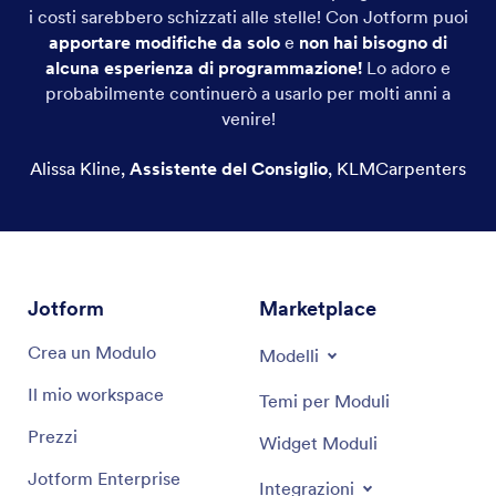
i costi sarebbero schizzati alle stelle! Con Jotform puoi
Perline di corallo
apportare modifiche da solo
e
non hai bisogno di
alcuna esperienza di programmazione!
Lo adoro e
Perline d'osso
probabilmente continuerò a usarlo per molti anni a
venire!
Perline di legno
Alissa Kline
,
Assistente del Consiglio
,
KLMCarpenters
Perle di pietre semipreziose
Perle di resina
Perline di metallo
Jotform
Marketplace
Perla d'acqua dolce
Crea un Modulo
Modelli
And more!
Il mio workspace
Temi per Moduli
Prezzi
Widget Moduli
Jotform Enterprise
Integrazioni