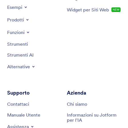
Esempi
Widget per Siti Web
NEW
Collane
Prodotti
Braccialetti
Funzioni
Strumenti
Orecchini
Strumenti AI
Tavolozze
Alternative
Pietre portafortuna
Perline
Supporto
Azienda
And more!
Contattaci
Chi siamo
Manuale Utente
Informazioni su Jotform
per l'IA
Assistenza