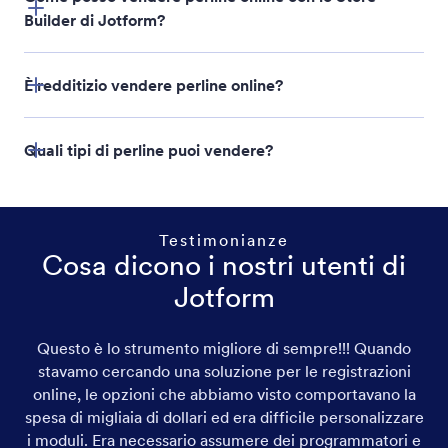
Builder di Jotform?
È redditizio vendere perline online?
Quali tipi di perline puoi vendere?
Store Builder di
Jotform
Testimonianze
Cosa dicono i nostri utenti di
Jotform
Questo è lo strumento migliore di sempre!!! Quando
stavamo cercando una soluzione per le registrazioni
Perle di ceramica
online, le opzioni che abbiamo visto comportavano la
spesa di migliaia di dollari ed era difficile personalizzare
Perle di vetro
i moduli. Era necessario assumere dei programmatori e