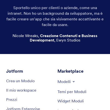
Sportello unico per clienti o aziende, come una
Cover morbide per smartphone
intranet. Non ho un background da sviluppatore, ma è
Cover rigide per smartphone
facile creare un'app che sia visivamente accattivante e
facile da usare.
Cover in pelle per smartphone
Nicole Wreaks
,
Creazione Contenuti e Business
Development
,
Ewyn Studios
Cover per smartphone con immagini
Bellissime cover per smartphone
Cover colorate per smartphone
Jotform
Marketplace
Fantastiche cover per smartphone
Crea un Modulo
Modelli
And more!
Il mio workspace
Temi per Moduli
Prezzi
Widget Moduli
Jotform Enterprise