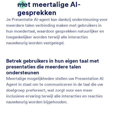
Test uw spraakagent
Test de stem en reacties van je AI-agent met de
testoproepfunctie van Jotform.