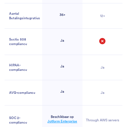
Aantal
36+
12+
Betalingsintegraties
Sectie 508
Ja
compliance
Nee
HIPAA-
Ja
Ja
compliance
Ja
AVG-compliance
Ja
Beschikbaar op
SOC 2-
Through AWS servers
Jotform Enterprise
compliance