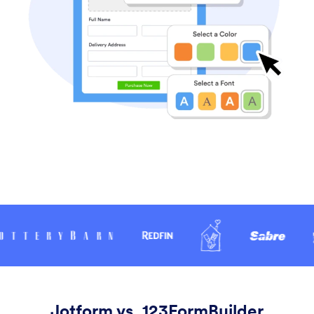
Jotform vs. 123FormBuilder