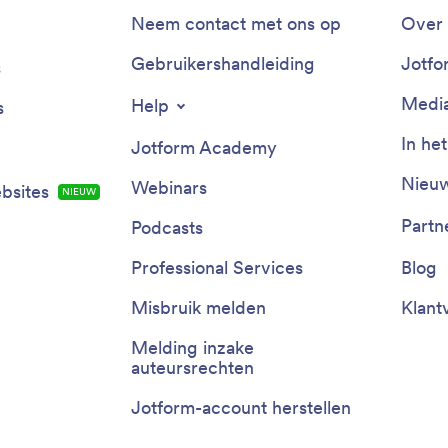
Neem contact met ons op
Over 
Gebruikershandleiding
Jotfo
s
Media
Help
s
In he
Jotform Academy
Nieuw
Webinars
bsites
NIEUW
Partn
Podcasts
Professional Services
Blog
Misbruik melden
Klant
Melding inzake
auteursrechten
Jotform-account herstellen