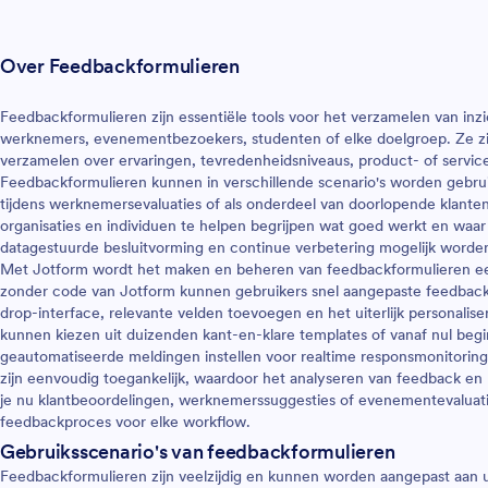
Over Feedbackformulieren
Feedbackformulieren zijn essentiële tools voor het verzamelen van inz
werknemers, evenementbezoekers, studenten of elke doelgroep. Ze zi
verzamelen over ervaringen, tevredenheidsniveaus, product- of service
Feedbackformulieren kunnen in verschillende scenario's worden gebru
tijdens werknemersevaluaties of als onderdeel van doorlopende klanten
organisaties en individuen te helpen begrijpen wat goed werkt en waar
datagestuurde besluitvorming en continue verbetering mogelijk worde
Met Jotform wordt het maken en beheren van feedbackformulieren ee
zonder code van Jotform kunnen gebruikers snel aangepaste feedbac
drop-interface, relevante velden toevoegen en het uiterlijk personalis
kunnen kiezen uit duizenden kant-en-klare templates of vanaf nul begi
geautomatiseerde meldingen instellen voor realtime responsmonitoring
zijn eenvoudig toegankelijk, waardoor het analyseren van feedback e
je nu klantbeoordelingen, werknemerssuggesties of evenementevaluatie
feedbackproces voor elke workflow.
Gebruiksscenario's van feedbackformulieren
Feedbackformulieren zijn veelzijdig en kunnen worden aangepast aan 