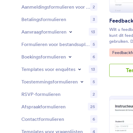
Aanmeldingsformulieren voor evenementen
2
Betalingsformulieren
3
Feedback
Wilt u feedb
Aanvraagformulieren
13
kunt dit fee
gebruiken. D
Formulieren voor bestandsuploads
5
eenvoudig en
Go to Cate
Feedbackf
gebruik te m
Boekingsformulieren
6
sjabloon kun
feedbacktyp
Templates voor enquêtes
13
Te
suggesties 
beschrijven.
Toestemmingsformulieren
5
RSVP-formulieren
2
Afspraakformulieren
25
Contactformulieren
6
Templates voor vragenlijsten
4