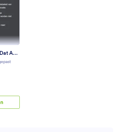
gen met de
 de
erdi Enquête Voorbeeld Dat Aangepast Mag Worden
 en lay-
odeer
sluiten op
mulier
Ferdi Enquête Voorbeeld Dat Aangepast Mag Worden
gepast
en