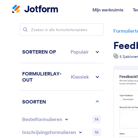
Mijn werkruimte
Te
Formuliert
Feed
SORTEREN OP
Populair
5 Sjablone
FORMULIERLAY-
Klassiek
OUT
SOORTEN
Bestelformulieren
14
Inschrijvingsformulieren
16