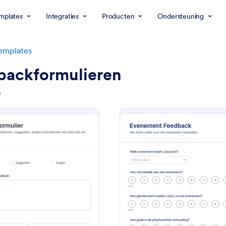
mplates
Integraties
Producten
Ondersteuning
emplates
backformulieren
n
: Feedbackformulier
: E
Voorbeeld
Voorbeeld