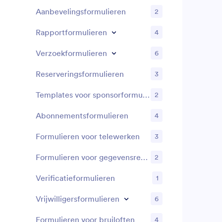
Aanbevelingsformulieren
2
Rapportformulieren
4
Verzoekformulieren
6
Reserveringsformulieren
3
Templates voor sponsorformulieren
2
Abonnementsformulieren
4
Formulieren voor telewerken
3
Formulieren voor gegevensregistratie
2
Verificatieformulieren
1
Vrijwilligersformulieren
6
Formulieren voor bruiloften
4