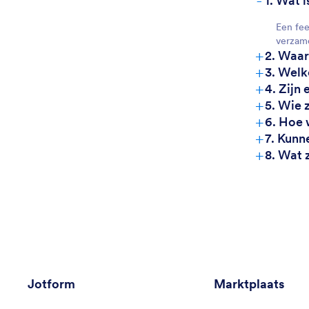
-
1. Wat 
Een fee
verzame
+
2. Waar
+
3. Welk
+
4. Zijn
+
5. Wie 
+
6. Hoe 
+
7. Kunn
+
8. Wat 
Jotform
Marktplaats