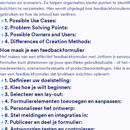
sectoren en scenario's. Ze helpen organisaties sterke punten te identi
inzichten te verzamelen. Hier wordt uitgelegd hoe feedbackformulier
gebruiken en hoe de inhoud kan variëren:
+
1. Possible Use Cases:
+
2. Problem Solving Points:
+
3. Possible Owners and Users:
+
4. Differences of Creation Methods:
Hoe maak je een feedbackformulier
Het maken van een effectief feedbackformulier met Jotform is eenvou
formulier kunt afstemmen op jouw specifieke gebruikssituatie - of het
medewerkers, evenementevaluatie of productbeoordelingen. Hier is e
van een feedbackformulier dat bruikbare inzichten oplevert:
+
1. Definieer uw doelstelling:
+
2. Kies hoe je wilt beginnen:
+
3. Selecteer een lay-out:
+
4. Formulierelementen toevoegen en aanpassen:
+
5. Personaliseer het ontwerp:
+
6. Stel meldingen en integraties in:
+
7. Publiceer en deel je formulier:
+
8. Antwoorden testen en controleren: