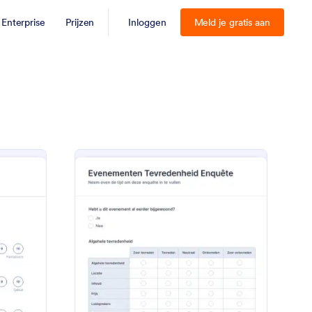
Enterprise
Prijzen
Inloggen
Meld je gratis aan
venement Feedback Enquêteformulier
: Evenementen Tevre
Voorbeeld