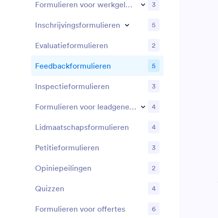
Formulieren voor werkgelegenheid
3
Inschrijvingsformulieren
5
Evaluatieformulieren
2
Feedbackformulieren
5
Inspectieformulieren
3
Formulieren voor leadgeneratie
4
Lidmaatschapsformulieren
4
Petitieformulieren
3
Opiniepeilingen
2
Quizzen
4
Formulieren voor offertes
6