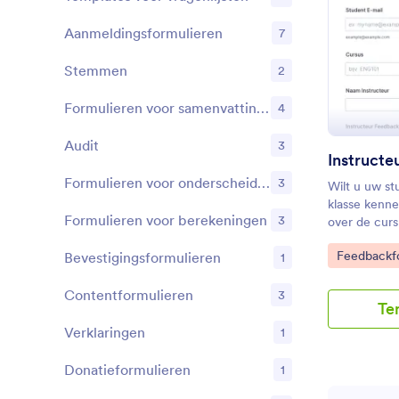
Aanmeldingsformulieren
7
Stemmen
2
Formulieren voor samenvattingen
4
Audit
3
Instructe
Formulieren voor onderscheidingen
3
Wilt u uw s
klasse kenn
Formulieren voor berekeningen
3
over de curs
instructeur 
Go to Cate
Feedbackf
Bevestigingsformulieren
feedbackfor
1
student, de 
cursus, de n
Contentformulieren
3
Te
feedback ove
of de instruc
Verklaringen
1
Donatieformulieren
1