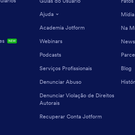
ulários
Guias do Usuário
Fatos
Ajuda
Mídia
Academia Jotform
Na Mí
es
Webinars
Newsl
NEW
Podcasts
Parce
Serviços Profissionais
Blog
Denunciar Abuso
Histór
Denunciar Violação de Direitos
Autorais
Recuperar Conta Jotform