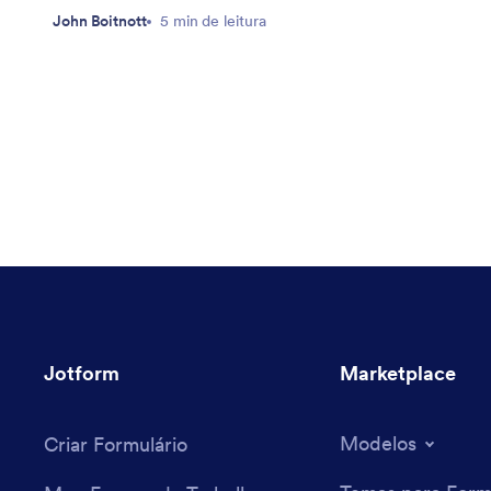
John Boitnott
5 min de leitura
Jotform
Marketplace
Modelos
Criar Formulário