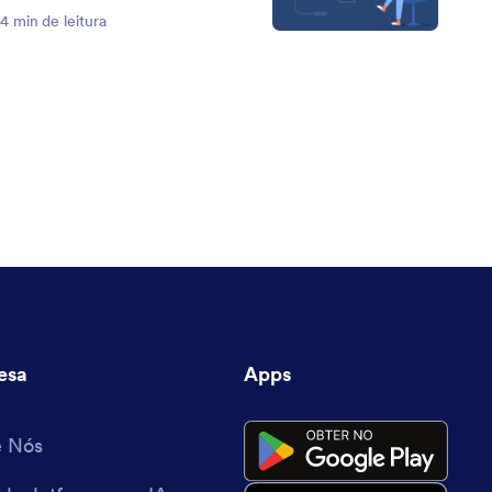
4 min de leitura
esa
Apps
e Nós