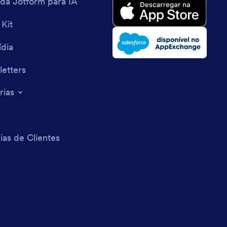
 da Jotform para IA
 Kit
dia
etters
rias
ias de Clientes