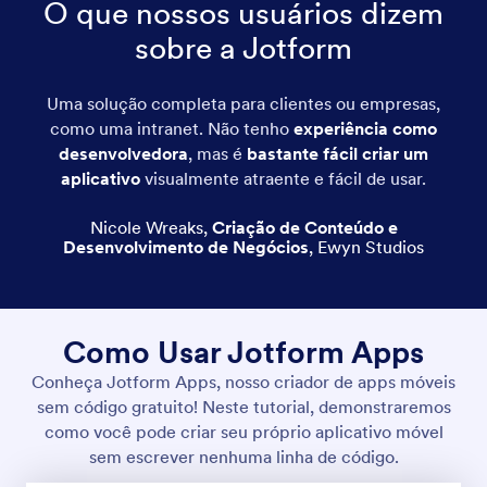
O que nossos usuários dizem
sobre a Jotform
Uma solução completa para clientes ou empresas,
como uma intranet. Não tenho
experiência como
desenvolvedora
, mas é
bastante fácil criar um
aplicativo
visualmente atraente e fácil de usar.
Nicole Wreaks
,
Criação de Conteúdo e
Desenvolvimento de Negócios
,
Ewyn Studios
Como Usar Jotform Apps
Conheça Jotform Apps, nosso criador de apps móveis
sem código gratuito! Neste tutorial, demonstraremos
como você pode criar seu próprio aplicativo móvel
sem escrever nenhuma linha de código.