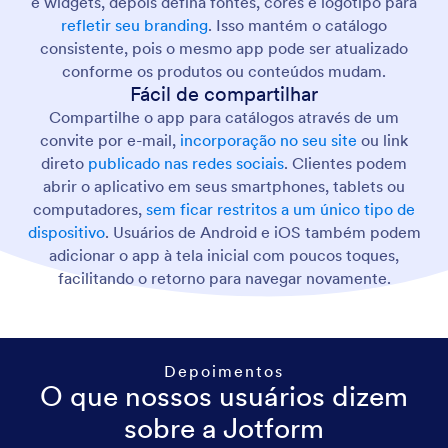
e widgets, depois defina fontes, cores e logotipo para
refletir seu branding
. Isso mantém o catálogo
consistente, pois o mesmo app pode ser atualizado
conforme os produtos ou conteúdos mudam.
Fácil de compartilhar
Compartilhe o app para catálogos através de um
convite por e-mail,
incorporação no seu site
ou link
direto
publicado nas redes sociais
. Clientes podem
abrir o aplicativo em seus smartphones, tablets ou
computadores,
sem ficar restritos a um único tipo de
dispositivo
. Usuários de Android e iOS também podem
adicionar o app à tela inicial com poucos toques,
facilitando o retorno para navegar novamente.
Depoimentos
O que nossos usuários dizem
sobre a Jotform