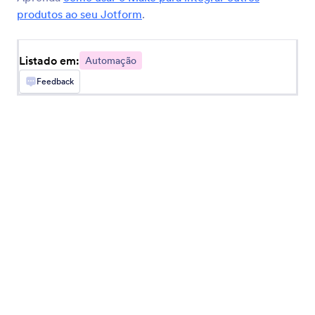
produtos ao seu Jotform
.
Pipedream
Ative ações automáticas em +2.000 aplicativos
Listado em:
Automação
Feedback
ApiX-Drive
Integre seu Jotform com outros serviços de
forma rápida e eficaz
ThankView
Enroll recipients in ThankView campaigns from
Jotform submissions
BotConversa
Send messages in BotConversa for new Jotform
submissions