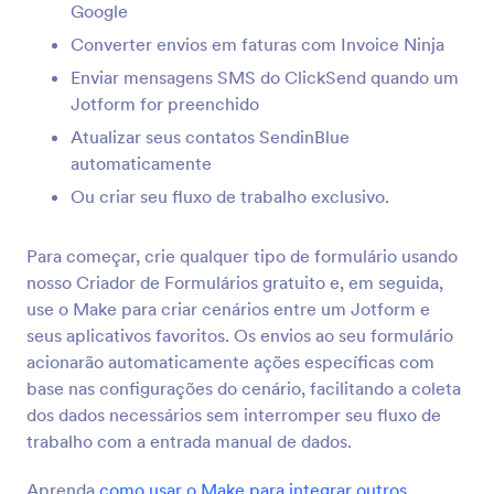
Google
InvestorFuse
Converter envios em faturas com Invoice Ninja
Automatically create InvestorFuse opportunities
from Jotform submissions
Enviar mensagens SMS do ClickSend quando um
Jotform for preenchido
Atualizar seus contatos SendinBlue
LastPass
automaticamente
Add LastPass users from new Jotform
Ou criar seu fluxo de trabalho exclusivo.
submissions
Para começar, crie qualquer tipo de formulário usando
Flokzu
nosso Criador de Formulários gratuito e, em seguida,
Crie documentos no Flokzu para envios ao seu
use o Make para criar cenários entre um Jotform e
Jotform
seus aplicativos favoritos. Os envios ao seu formulário
acionarão automaticamente ações específicas com
base nas configurações do cenário, facilitando a coleta
Blueshift
dos dados necessários sem interromper seu fluxo de
Create or update Blueshift customers from
trabalho com a entrada manual de dados.
Jotform submissions
Aprenda
como usar o Make para integrar outros