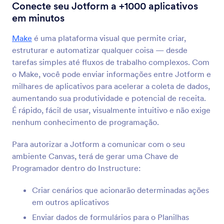
Integrações para Formulários
Automação
Conecte seu Jotform a +1000 aplicativos
em minutos
Integrações para Automação
Make
é uma plataforma visual que permite criar,
55 Integrações
estruturar e automatizar qualquer coisa — desde
tarefas simples até fluxos de trabalho complexos. Com
o Make, você pode enviar informações entre Jotform e
Mais Recente
Popular
milhares de aplicativos para acelerar a coleta de dados,
aumentando sua produtividade e potencial de receita.
É rápido, fácil de usar, visualmente intuitivo e não exige
IFTTT
nenhum conhecimento de programação.
Sincronize envios ao Evernote, Documentos
Google e mais
Para autorizar a Jotform a comunicar com o seu
ambiente Canvas, terá de gerar uma Chave de
Programador dentro do Instructure:
Placid
Convert Jotform submissions into PDFs or
Criar cenários que acionarão determinadas ações
images in Placid
em outros aplicativos
Enviar dados de formulários para o Planilhas