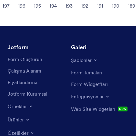
197
196
195
194
193
192
191
190
189
Jotform
Galeri
Form Oluşturun
Şablonlar
Çalışma Alanım
Form Temaları
Fiyatlandırma
Form Widget'ları
Jotform Kurumsal
Entegrasyonlar
Örnekler
Web Site Widgetları
NEW
Ürünler
Özellikler