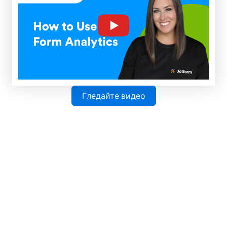
Цени
Интеграции
Jotform Ентерпрайз
Website Widgets
НОВИ
Примери
Продукти
Функции
Инструменти
AI инструменти
Алтернативи
Поддръжка
Компания
Свържете се с нас
За нас