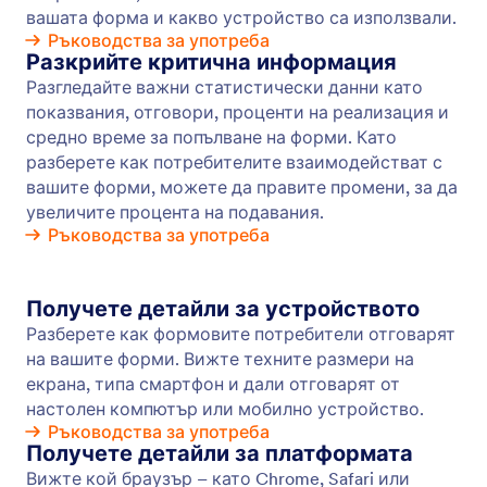
Проследяване на Форми в Google Аналитики
По-добре анализирайте вашите данни, като
свържете вашите Jotform форми с Мениджъра
на тагове на Google и Google Аналитики.
Преглеждайте аналитики за подадени
формуляри, формови полета, "Благодаря"
страници и други. Увеличете процентите на
конверсия и направете по-добри решения за
вашия бизнес.