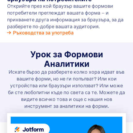
Проследяване на подавания с Facebook Пиксел
Проследявайте подадени формуляри с
Фейсбук пиксел и оптимизирайте вашите
Фейсбук кампании.
Jotform
Пазар
Създайте форма
Шаблони
Моето работно
Теми за форми
пространство
Джаджи за форма