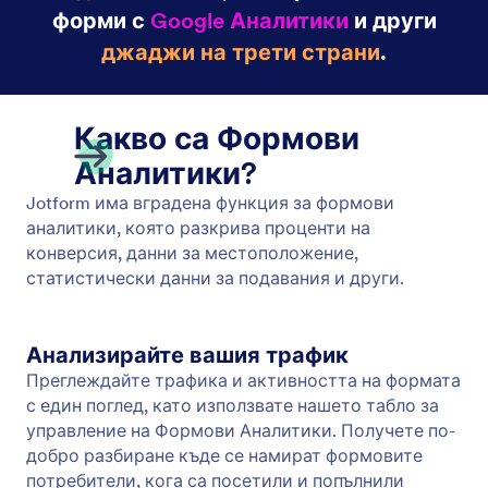
страни, като Google Аналитики. Получете по-
добро разбиране на вашата анкета, въпросник
и формови отговори.
Управление на Подадени Формуляри
Събирайте, управлявайте и споделяйте
формови данни с помощта на Jotform. С нашия
пакет от безплатни инструменти за управление
на данни, вие можете да генерирате отчети,
PDF-и и да споделяте по сигурен начин
подадени формуляри онлайн.