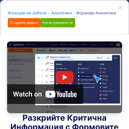
Начало на диалоговия прозорец
Регистрирайте се безплатно
Категория
Функции на Jotform
Аналитики
Формови Аналитики
Създайте форма
Регистрирайте се
Analytics
Получете ценна информация от вашите формови
данни с голямо разнообразие от вградени
инструменти за аналитики. Анализирайте вашия
трафик, подобрете формовите отговори,
измервайте поведението на потребителите,
създайте визуални отчети, свържете се с Google
Аналитики и други джаджи на трети страни и
много повече.
Search all features
Категории за функции