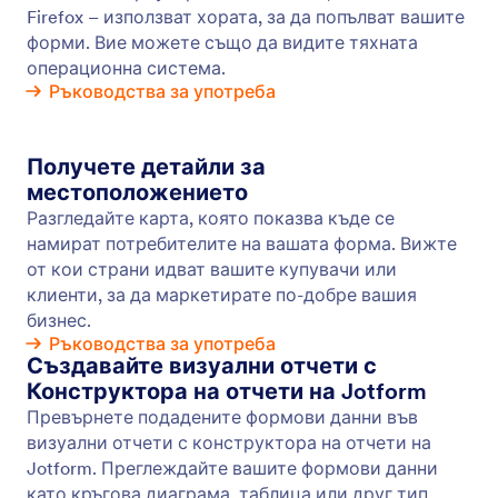
Визуален Конструктор на Отчети
Превърнете подадените формуляри във
визуални отчети с помощта на Конструктора на
отчети на Jotform. Генерирайте лентови
диаграми, кръгови диаграми и мрежи за
подавания автоматично. Анализирайте
формовите данни, за да вземете по-добри
решения за вашата компания.