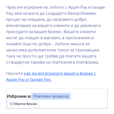
Чрез интегриране на Jotform с Apple Pay и Google
Authorize.Net
Pay, вие можете да създадете безпроблемен
Събирайте електронни и картови плащания
онлайн
процес на плащане, да направите добро
впечатление на вашите клиенти и да увеличите
приходите за вашия бизнес. Вашите клиенти
WorldPay Великобритания
могат да плащат в магазин, в приложение и
Приемайте формови плащания с най-добрия
онлайн! Още по-добре - Jotform никога не
платежен процесор във Великобритания
начислява допълнителни такси за транзакции,
така че просто ще трябва да платите вашата
стандартна тарифа на платежната платформа.
2CheckOut
Безпроблемно приемайте глобални
Научете
как да интегрирате вашата форма с
плащания чрез формата си
Apple Pay и Google Pay.
Square ACH
Изброени в:
Платежен процесор
Използвайте Square ACH за събиране на
Обратна Връзка
клиентски плащания