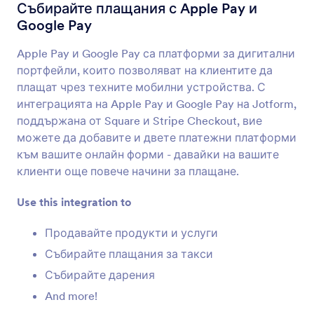
Формови Интеграции
Платежен процесор
Събирайте плащания с Apple Pay и
Google Pay
Интеграции на платежни
процесори
Apple Pay и Google Pay са платформи за дигитални
портфейли, които позволяват на клиентите да
39 Интеграции
плащат чрез техните мобилни устройства. С
интеграцията на Apple Pay и Google Pay на Jotform,
поддържана от Square и Stripe Checkout, вие
Най-нови
Популярност
можете да добавите и двете платежни платформи
към вашите онлайн форми - давайки на вашите
клиенти още повече начини за плащане.
PayPal
Use this integration to
Сигурно събирайте онлайн плащания за
вашия бизнес
Продавайте продукти и услуги
Събирайте плащания за такси
Stripe
Събирайте дарения
Приемете плащания и дарения онлайн
And more!