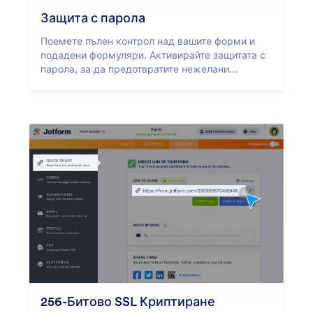
Защита с парола
Поемете пълен контрол над вашите форми и
подадени формуляри. Активирайте защитата с
парола, за да предотвратите нежелани
подадени формуляри и да запазите вашите
форми частни.
256-Битово SSL Криптиране