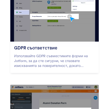
GDPR съответствие
Използвайте GDPR съвместимите форми на
Jotform, за да сте сигурни, че спазвате
изискванията за поверителност, докато
събирате лична информация. Започнете сега
безплатно!