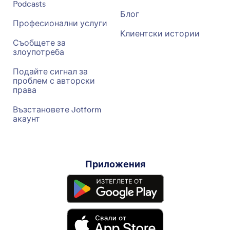
Podcasts
Блог
Професионални услуги
Клиентски истории
Съобщете за
злоупотреба
Подайте сигнал за
проблем с авторски
права
Възстановете Jotform
акаунт
Приложения