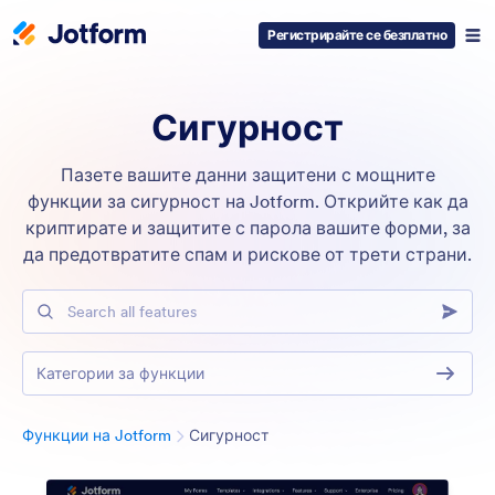
Регистрирайте се безплатно
Сигурност
Пазете вашите данни защитени с мощните
функции за сигурност на Jotform. Открийте как да
криптирате и защитите с парола вашите форми, за
да предотвратите спам и рискове от трети страни.
Search all features
Категории за функции
Категория
Функции на Jotform
Сигурност