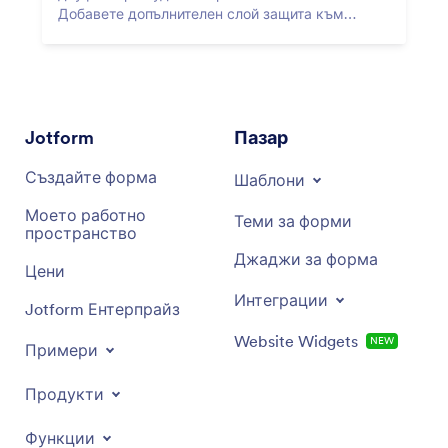
Добавете допълнителен слой защита към
вашите форми и подадени формуляри.
Jotform
Пазар
Създайте форма
Шаблони
Моето работно
Теми за форми
пространство
Джаджи за форма
Цени
Интеграции
Jotform Ентерпрайз
Website Widgets
NEW
Примери
Продукти
Функции