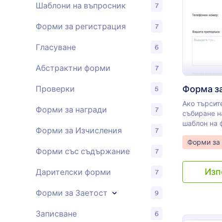
Шаблони на въпросник
7
Форми за регистрация
7
Гласуване
6
Абстрактни форми
7
Форма з
Проверки
5
Ако търсите
Форми за награди
7
събиране н
шаблон на 
Форми за Изчисления
7
изпълни ва
Go to Cate
Форми за 
дадете на 
Форми със съдържание
7
възможност
като общес
Изп
Дарителски форми
7
предостави
изображени
Форми за Заетост
препоръки.
9
покажете к
продукт. Ч
Записване
6