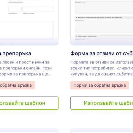
: Форма за препоръка
: Ф
Преглед
Преглед
а препоръка
Формa за отзиви от съб
 лесен и прост начин за
Формата за отзиви се използв
а препоръки онлайн, този
всеки тип потребител, клиенти
форма за препоръка ще
купувач, за да оценят събитие
шата заявка. Можете да
предоставят обратна връзка,
gory:
Go to Category:
обратна връзка
Форми за обратна връзка
потребителите си
използвайки тази форма. Тоз
 да зададат препоръката,
на форма за отзиви от събити
твени или частна и да им
прихваща цялата уместна ин
олзвайте шаблон
Използвайте шаб
те възможност да качват
за обратна връзка и позволяв
я и видеа с техните
подобряване на вашите услуги
 Това е чудесен начин да
събития. Тази форма за обрат
ак хората обичат вашия
за събитие включва някои въп
увствайте се свободни да
като „Как чухте за това събити