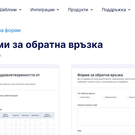
Шаблони
Интеграции
Продукти
Поддръжка
за форми
и за обратна връзка
и
: Форма за анкета за удовлетвореността от
: Ф
Преглед
Преглед