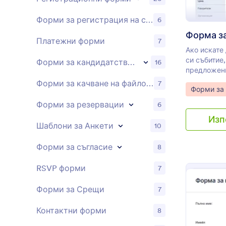
Форми за регистрация на събития
6
Платежни форми
7
Ако искате
си събитие
Форми за кандидатстване
16
предложени
използвате 
Форми за качване на файлове
7
Go to Cate
Форми за 
удовлетвор
примерна ф
Форми за резервации
6
позволява 
Изп
удовлетвор
Шаблони за Анкети
10
на услугите
категории 
Форми за съгласие
8
съдържание
организаци
RSVP форми
7
Форми за Срещи
7
Контактни форми
8