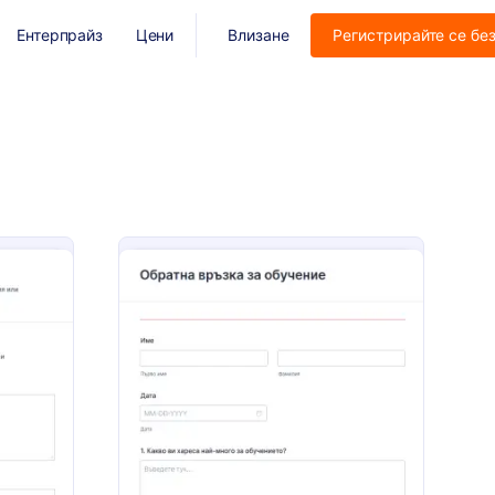
Ентерпрайз
Цени
Влизане
Регистрирайте се бе
 събитие
орма за обратна връзка
: Обратна връзка за
Преглед