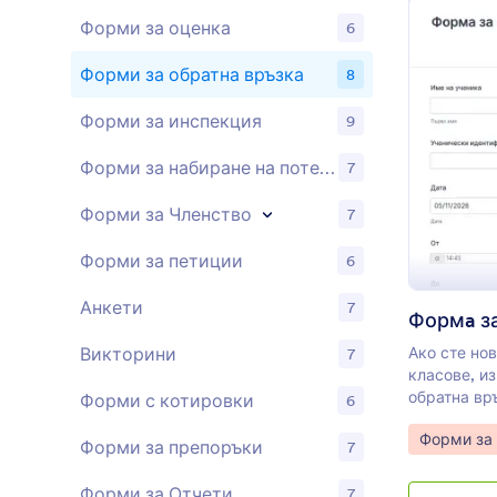
персонализ
форма за п
Форми за оценка
6
собствен б
персонализ
Форми за обратна връзка
8
джаджи.
Форми за инспекция
9
Форми за набиране на потенциални клиенти
7
Форми за Членство
7
Форми за петиции
6
Анкети
7
Ако сте но
Викторини
7
класове, и
обратна връ
Форми с котировки
6
за да събе
Go to Cate
Форми за 
учениците з
Форми за препоръки
7
като диста
персонализ
Форми за Отчети
7