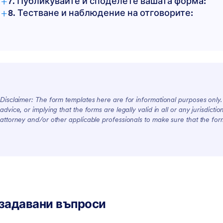
+
7. Публикувайте и споделете вашата форма:
+
8. Тестване и наблюдение на отговорите:
Disclaimer: The form templates here are for informational purposes only. J
advice, or implying that the forms are legally valid in all or any jurisdict
attorney and/or other applicable professionals to make sure that the fo
задавани въпроси