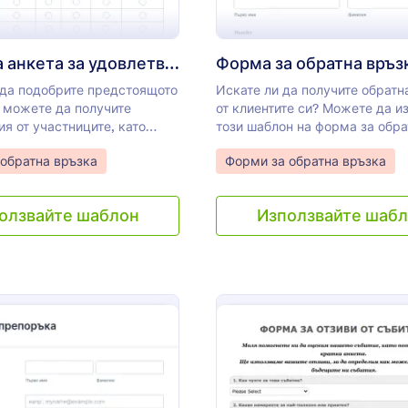
Форма за анкета за удовлетвореността от събитие
Форма за обратна връз
 да подобрите предстоящото
Искате ли да получите обратн
, можете да получите
от клиентите си? Можете да и
я от участниците, като
този шаблон на форма за обра
този шаблон за анкета за
връзка. Този формат за обрат
gory:
Go to Category:
обратна връзка
Форми за обратна връзка
еност от събитие. Тази
е прост и лесен за използване
орма за обратна връзка
Използвайки този образец на
да се разбере цялостното
обратна връзка, вашите клиен
олзвайте шаблон
Използвайте шаб
ение, чрез категоризиране
да посочат типа обратна връзк
 на събитието. Тези
коментари, предложения или
са местоположение,
и да опишат своите отзиви.
, цена, говорители,
я.