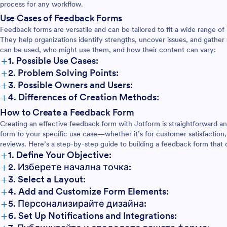
 оценка или да изисквате
искате да събирате отзиви в 
process for any workflow.
мени отговори от вашите
от вас услуга за съхранение, 
Use Cases of Feedback Forms
ато улеснява комуникацията
имаме повече от 100 мощни и
Feedback forms are versatile and can be tailored to fit a wide range of 
ченици, вашата форма за
на приложения като Google Та
They help organizations identify strengths, uncover issues, and gather
ъзка за сесия за е-обучение
Google Диск, Dropbox и други
can be used, who might use them, and how their content can vary:
 информацията, от която се
дори да проследявате подаде
+
1. Possible Use Cases:
за да направите онлайн
формуляри с правила за
+
2. Problem Solving Points:
ето лесно.
автоматизация или да изпращ
+
отговори до другите ви акаунт
3. Possible Owners and Users:
Издигнете вашите бизнес ком
+
4. Differences of Creation Methods:
на следващото ниво, с нашата
How to Create a Feedback Form
безплатна форма за обратна в
уебинар.
Creating an effective feedback form with Jotform is straightforward and
form to your specific use case—whether it’s for customer satisfaction
reviews. Here’s a step-by-step guide to building a feedback form that de
+
1. Define Your Objective:
+
2. Изберете начална точка:
+
3. Select a Layout:
+
4. Add and Customize Form Elements:
+
5. Персонализирайте дизайна:
+
6. Set Up Notifications and Integrations: