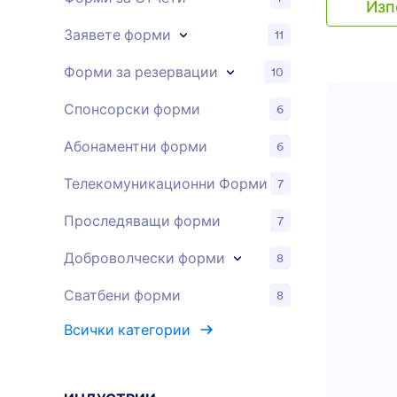
Изп
отговаря н
публикувай
Заявете форми
11
или изпрат
формата до
Форми за резервации
10
да предост
студенти, п
Спонсорски форми
6
достъпност
Ще получав
Абонаментни форми
6
формуляр в
акаунт, как
Телекомуникационни Форми
7
100+ прило
които избер
Проследяващи форми
7
Google Дис
ученици да
на час, так
Доброволчески форми
8
за обратна 
обучение п
Сватбени форми
8
конструкто
пускане ви
Всички категории
правилните
без никакв
свободни д