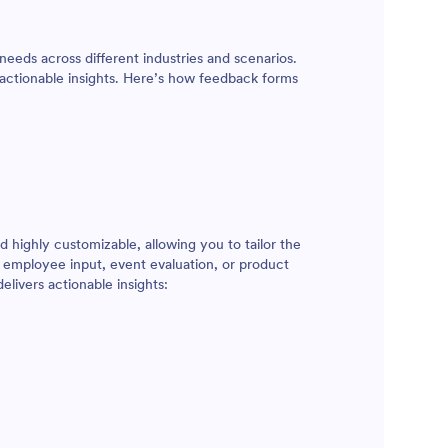
избраната
ние
нтеграции
needs across different industries and scenarios.
блици,
 actionable insights. Here’s how feedback forms
. Можете
ните
ате
и!
уникации
ръзка за
 highly customizable, allowing you to tailor the
, employee input, event evaluation, or product
livers actionable insights: