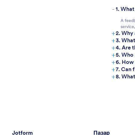
-
1. What
A feedb
service
+
2. Why 
+
3. What
+
4. Are 
+
5. Who 
+
6. How 
+
7. Can 
+
8. What
Jotform
Пазар