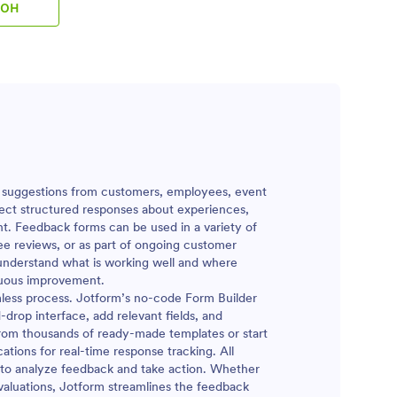
лон
 събиране
и
 на
о член от
и
а обратна
искайте
росто
and suggestions from customers, employees, event
а марката
lect structured responses about experiences,
рмата в
ent. Feedback forms can be used in a variety of
ак
ee reviews, or as part of ongoing customer
матично
s understand what is working well and where
 както
nuous improvement.
и, можете
ess process. Jotform’s no-code Form Builder
н
drop interface, add relevant fields, and
from thousands of ready-made templates or start
ета,
ations for real-time response tracking. All
а
e to analyze feedback and take action. Whether
. Ако
valuations, Jotform streamlines the feedback