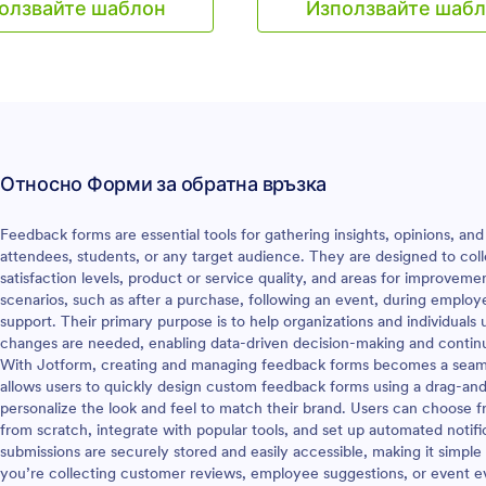
олзвайте шаблон
Използвайте шаб
а вашите нужди и я
отношение на вашия уебинар,
те на уебсайта на класа ви
на харесвания, нехаресвания 
ете имейл с линк към
склонност на посетителите да
 учениците. Те могат лесно
посещават бъдещи събития.
авят информация за техните
Независимо дали сте домакин
реди да оценят качеството и
уебинара или присъствате кат
та на вашия онлайн курс.
аудиторията, използвайте тоз
ате всеки подаден
безплатен шаблон на форма з
Относно Форми за обратна връзка
ъв вашия защитен Jotform
връзка на уебинара, за да по
то и във всяко от нашите
необходимата информация! П
жения на трети страни, с
персонализирайте шаблона на
Feedback forms are essential tools for gathering insights, opinions, 
ете да интегрирате, от
формата, за да съответства н
attendees, students, or any target audience. They are designed to col
к до Dropbox. Искате вашите
на вашия бизнес, вградете фо
satisfaction levels, product or service quality, and areas for improvem
 задават въпроси по време
уебсайта ви и наблюдавайте к
scenarios, such as after a purchase, following an event, during employ
а че се уверете, че формaта
отговорите се изпращат авто
support. Their primary purpose is to help organizations and individual
връзка за сесия за е-
до вашия имейл акаунт. Точно
changes are needed, enabling data-driven decision-making and conti
рави същото! Нашият
другите ни безплатни шаблон
With Jotform, creating and managing feedback forms becomes a seaml
р на форми с плъзгане и
да използвате нашия безплате
allows users to quickly design custom feedback forms using a drag-and-
 улеснява да добавяте
конструктор на форми, за да
personalize the look and feel to match their brand. Users can choose 
 въпроси към вашата форма
персонализирате формови пол
from scratch, integrate with popular tools, and set up automated notific
о кодиране. Чувствайте се
шрифтовете и цветовете, за д
submissions are securely stored and easily accessible, making it simpl
а промените вида на
съответстват на вашия бизнес
you’re collecting customer reviews, employee suggestions, or event e