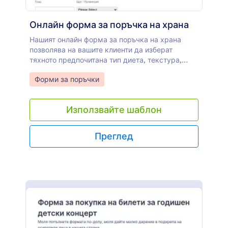
Онлайн форма за поръчка на храна
Нашият онлайн форма за поръчка на храна
позволява на вашите клиенти да изберат
тяхното предпочитана тип диета, текстура,
температура, количество и да поръчат онлайн,
Go to Category:
Форми за поръчки
като предоставят техните детайли за доставка
и извършват плащане. Можете да
персонализирате шаблона чрез различни
Използвайте шаблон
инструменти и интеграции на Jotform, да
добавите вашето лого, да включите вашето
меню, да добавите изображения, да промените
Преглед
цветовете, шрифтовете и фона и или да го
вградите в уебсайта ви или да го използвате,
като самостоятелна форма. С 30+ платежни
системи, от които да избирате, включително
Square, PayPal и Stripe, можете безпроблемно да
приемате плащания чрез формата ви за
поръчка на храна. Няма да ви начисляваме
допълнителни такси за приемане на плащания.