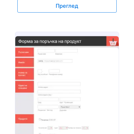
сигурни платежни системи, включително
Преглед
Square, PayPal и Stripe) и да събирате пари
директно чрез самата форма, като намалявате
безмислените имейли, когато трябва да
получите плащане, след заявка за поръчка.
Няма да ви таксуваме допълнителни такси за
приемане на плащания. За да увеличите
производителността още повече, просто
изберете един от шаблоните на форма за
поръчки на продукт на Jotform и
персонализирайте дизайна, за да съответства
на вашия бизнес с нашия конструктор на
форми.