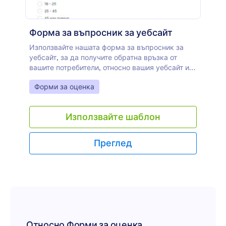
Форма за въпросник за уебсайт
Използвайте нашата форма за въпросник за
уебсайт, за да получите обратна връзка от
вашите потребители, относно вашия уебсайт и
услуги за електронна търговия. С този шаблон
Go to Category:
Форми за оценка
клиентите могат бързо да ви дадат обратна
връзка, да направят оценка и предложения за
вашите услуги. Чрез таблици и падащи менюта
Използвайте шаблон
или включете джаджи и приложения и
създайте своя собствена форма, като
използвате тази, като своя основа.
Преглед
Относно Форми за оценка