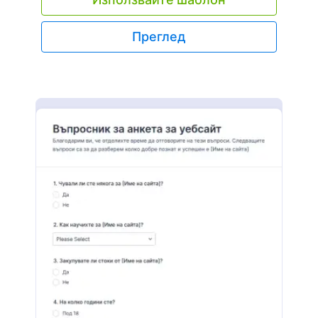
вградете формата в уебсайта на класа ви или
изпратете имейл с линк към формата до
учениците и започнете да събирате оценки
Преглед
онлайн! Подадените формуляри ще бъдат
съхранявани във вашия защитен Jotform
акаунт, лесно достъпен от всяко устройство.
Персонализирайте тази примерна форма за
оценка на курса, за да съответства на вашата
класна стая, с нашия конструктор на форми с
плъзгане и пускане – той не изисква никакво
кодиране, така че можете лесно да добавяте
формови полета, да променяте въпросите и
скалите за оценка и да качвате изображения,
за да създадете идеалната форма за оценка за
вашия курс. И за да синхронизирате
подадените формуляри с други акаунти, не се
колебайте да се интегрирате с едно от нашите
100+ налични приложения, включително Google
Диск, Dropbox и Box. С тази примерна форма за
оценка на курс ще получите обратната връзка,
от която се нуждаете, за да подобрите класа ви
и да дадете на учениците образованието, което
заслужават.