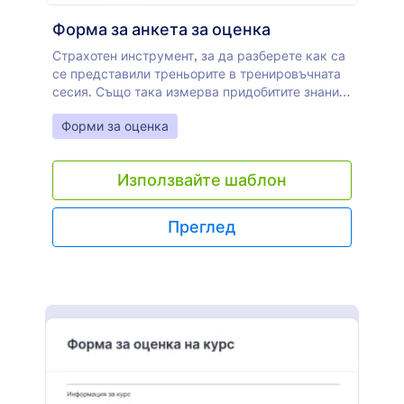
Форма за анкета за оценка
Страхотен инструмент, за да разберете как са
се представили треньорите в тренировъчната
сесия. Също така измерва придобитите знания
и заключения от обучението. Ако трябва да
Go to Category:
Форми за оценка
започнете от нулата, винаги можете да
създадете ваш собствена онлайн
персонализирана анкета!
Използвайте шаблон
Преглед