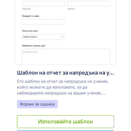
Шаблон на отчет за напредъка на ученик
Ето шаблон на отчет за напредъка на ученик,
който можете да използвате, за да
наблюдавате напредъка на вашия ученик.
Въпреки че има много формати за отчети за
Go to Category:
Форми за оценка
напредъка на ученика, този шаблон би бил
добра отправна точка, който може да бъде
персонализиран. Примерната форма на отчета
Използвайте шаблон
за напредъка на ученик съдържа въпроси,
които ще помогнат за подобряване на