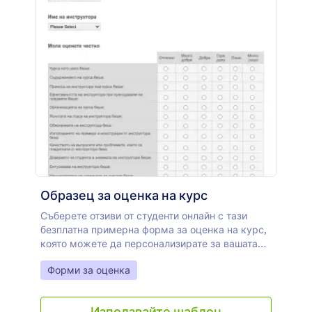
функцията плъзгане и пускане, да променяте
фона, цветовете, шрифтовете и оформлението
без кодиране. Можете или да го вградите в
уебсайта си или да го използвате, като
самостоятелна форма.
Образец за оценка на курс
Съберете отзиви от студенти онлайн с тази
безплатна примерна форма за оценка на курс,
която можете да персонализирате за вашата
класна стая. Просто използвайте нашия
Go to Category:
Форми за оценка
конструктор на форми с плъзгане и пускане, за
да направите промени в шаблона, за да
съответстват на вашата учебна програма,
Използвайте шаблон