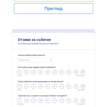
страхотно, като бърза оценка на това как е
преминал курса за този семестър.
Преглед