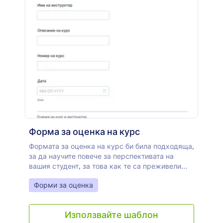
Форма за оценка на курс
Формата за оценка на курс би била подходяща,
за да научите повече за перспективата на
вашия студент, за това как те са преживели
курса, чрез адаптивни джаджи, които
Go to Category:
Форми за оценка
позволяват на вашите ученици да оценят курса
и семестъра като цяло. С този шаблон на
форма за оценка на курс, впечатлението е, че
Използвайте шаблон
задавате анкета, но това също ще работи