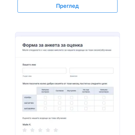
представянето на вашия ученик за
Преглед
академичните му способности, фокус
(поведение/отношение/интерес) или и двете.