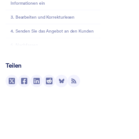
Informationen ein
3. Bearbeiten und Korrekturlesen
4. Senden Sie das Angebot an den Kunden
5. Nachfassen
Wann man ein Angebot senden sollte
Teilen
Was man bei der Erstellung eines internationalen
Angebots beachten sollte
Wie man ein Angebot anfordert
Wie man ein Angebot ablehnt
Wie man mit Jotform Angebote einfach
erstellen kann