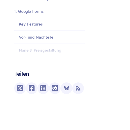
1. Google Forms
Key Features
Vor- und Nachteile
Pläne & Preisgestaltung
Bewertungen
Teilen
2. Jotform
Key Features
Vor- und Nachteile
Pläne & Preisgestaltung
Bewertungen