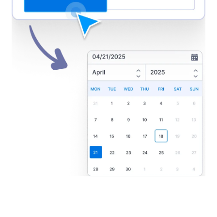
Datums-/Zeitformat
Passen Sie die Darstellung von Datum und Uhrzeit in
Ihrem Terminformular mithilfe anpassbarer Formate
und Zeitzoneneinstellungen individuell an.
Jotform
Marketplace
Formular erstellen
Vorlagen
Mein Workspace
Formular-Designs