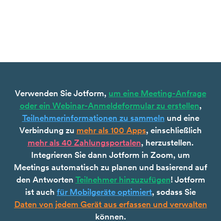
Verwenden Sie Jotform,
um eine Meeting-Anfrage
oder ein Webinar-Anmeldeformular zu erstellen
,
Teilnehmerinformationen zu sammeln
und eine
Verbindung zu
mehr als 100 Apps
, einschließlich
mehr als 40 Zahlungsportalen
, herzustellen.
Integrieren Sie dann Jotform in Zoom, um
Meetings automatisch zu planen und basierend auf
den Antworten
Teilnehmer hinzuzufügen
! Jotform
ist auch
für Mobilgeräte optimiert
, sodass Sie
Daten von jedem Gerät aus erfassen und verwalten
können.