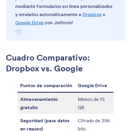
mediante formularios en línea personalizados
y enviarlos automáticamente a
Dropbox
o
Google Drive
con Jotform!
Cuadro Comparativo:
Dropbox vs. Google
Puntos de comparación
Google Drive
Dropb
Almacenamiento
Menos de 15
Menos 
gratuito
GB
GB
Seguridad (para datos
Cifrado de 256
Cifrado
en reposo)
bits
bits