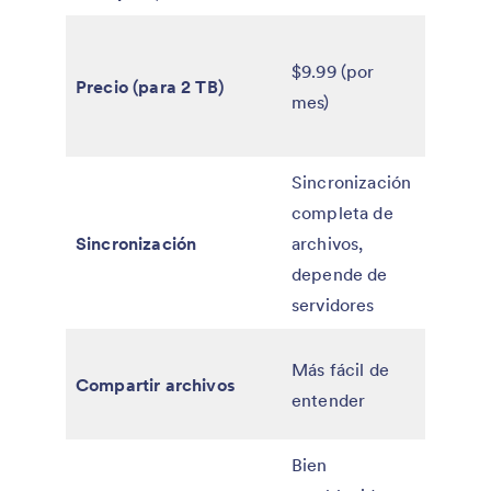
$9.99 (
$9.99 (por
mes,
Precio (para 2 TB)
mes)
factur
anualm
Sincronización
Sincron
completa de
por blo
Sincronización
archivos,
sincron
depende de
en red 
servidores
(LAN).
Seguro
Más fácil de
Compartir archivos
proteg
entender
contra
Bien
Amplia