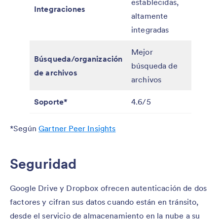
establecidas,
varieda
Integraciones
altamente
opcion
integradas
popula
Mejor
Mejor
Búsqueda/organización
búsqueda de
organiz
de archivos
archivos
de arch
Soporte*
4.6/5
4.4/5
*Según
Gartner Peer Insights
Seguridad
Google Drive y Dropbox ofrecen autenticación de dos
factores y cifran sus datos cuando están en tránsito,
desde el servicio de almacenamiento en la nube a su