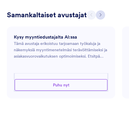
Samankaltaiset avustajat
Kysy myyntiedustajalta AI:ssa
Tämä avustaja erikoistuu tarjoamaan työkaluja ja
näkemyksiä myyntimenetelmäsi terävöittämiseksi ja
asiakasvuorovaikutuksen optimoimiseksi. Etsitpä
sitten neuvoja liidien hallintaan,
myyntikampanjoiden strategisointiin tai
asiakassuhteiden parantamiseen, tämä avustaja on
valmis opastamaan sinua. Käytännön ratkaisuihin
Puhu nyt
keskittyen sen tavoitteena on parantaa
liiketoimintasi tuloksia tarjoamalla asiaankuuluvia
myyntistrategioita ja -työkaluja. Saat apua myynnin
haasteiden voittamiseen, konversioprosenttien
parantamiseen ja myyntitavoitteidesi tehokkaaseen
saavuttamiseen.