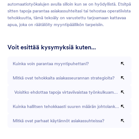
automaatiotyökalujen avulla silloin kun se on hyödyllistä. Etsitpä
sitten tapoja parantaa asiakassuhteitasi tai tehostaa operatiivista
tehokkuutta, tämä tekoäly on varustettu tarjoamaan kattavaa
apua, joka on räätälöity myyntipäällikön tarpeisiin.
Voit esittää kysymyksiä kuten...
Kuinka voin parantaa myyntipuhettani?
Mitkä ovat tehokkaita asiakasseurannan strategioita?
Voisitko ehdottaa tapoja virtaviivaistaa työnkulkuamme?
Kuinka hallitsen tehokkaasti suuren määrän johtolankoja?
Mitkä ovat parhaat käytännöt asiakassuhteissa?