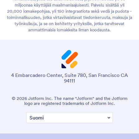
miljoonaa käyttäjää maailmanlaajuisesti. Palvelu sisältää yli
20,000 lomakepohjaa, yli 150 integraatiota sekä vedä ja pudota -
toiminnallisuuden, jotka virtaviivaistavat tiedonkeruuta, maksuja ja
työnkulkuja, ja se on kehitetty yrityksille, jotka tarvitsevat
ammattimaisia lomakkeita ilman koodausta.
4 Embarcadero Center, Suite 780, San Francisco CA
94111
© 2026 Jotform Inc. The name "Jotform" and the Jotform
logo are registered trademarks of Jotform Inc.