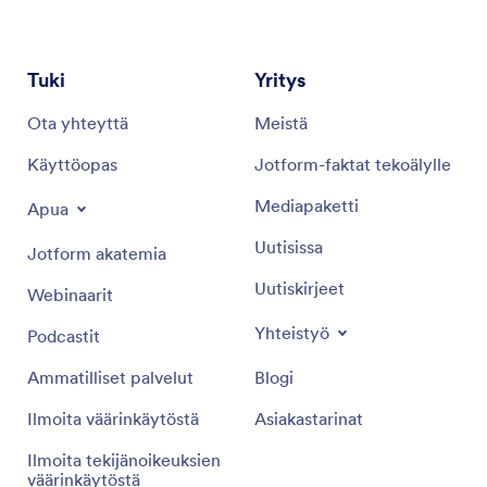
Tuki
Yritys
Ota yhteyttä
Meistä
Käyttöopas
Jotform-faktat tekoälylle
Mediapaketti
Apua
Uutisissa
Jotform akatemia
Uutiskirjeet
Webinaarit
Yhteistyö
Podcastit
Ammatilliset palvelut
Blogi
Ilmoita väärinkäytöstä
Asiakastarinat
Ilmoita tekijänoikeuksien
väärinkäytöstä