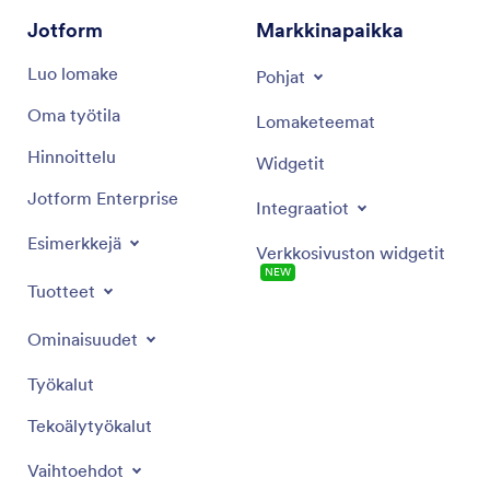
Jotform
Markkinapaikka
Luo lomake
Pohjat
Oma työtila
Lomaketeemat
Hinnoittelu
Widgetit
Jotform Enterprise
Integraatiot
Esimerkkejä
Verkkosivuston widgetit
NEW
Tuotteet
Ominaisuudet
Työkalut
Tekoälytyökalut
Vaihtoehdot