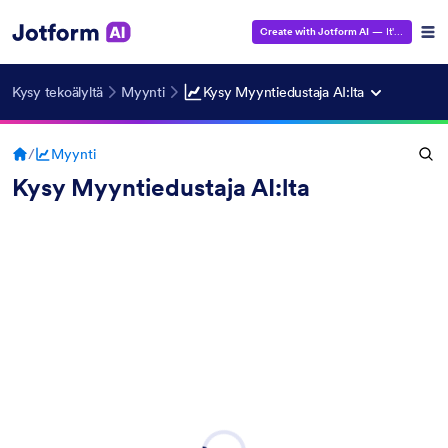
Create with Jotform AI
— It's Free!
Kysy tekoälyltä
Myynti
Kysy Myyntiedustaja AI:lta
/
Myynti
Kysy Myyntiedustaja AI:lta