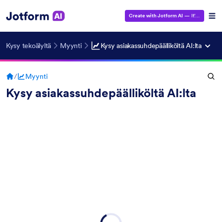
Create with Jotform AI
— It's Free!
Kysy tekoälyltä
Myynti
Kysy asiakassuhdepäälliköltä AI:lta
/
Myynti
Kysy asiakassuhdepäälliköltä AI:lta