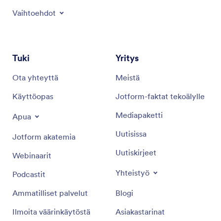
Vaihtoehdot
Tuki
Yritys
Ota yhteyttä
Meistä
Käyttöopas
Jotform-faktat tekoälylle
Mediapaketti
Apua
Uutisissa
Jotform akatemia
Uutiskirjeet
Webinaarit
Yhteistyö
Podcastit
Ammatilliset palvelut
Blogi
Ilmoita väärinkäytöstä
Asiakastarinat