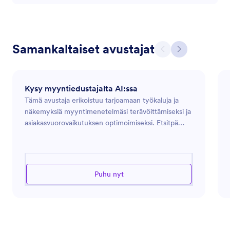
Samankaltaiset avustajat
Kysy myyntiedustajalta AI:ssa
Tämä avustaja erikoistuu tarjoamaan työkaluja ja
näkemyksiä myyntimenetelmäsi terävöittämiseksi ja
asiakasvuorovaikutuksen optimoimiseksi. Etsitpä
sitten neuvoja liidien hallintaan,
myyntikampanjoiden strategisointiin tai
asiakassuhteiden parantamiseen, tämä avustaja on
valmis opastamaan sinua. Käytännön ratkaisuihin
Puhu nyt
keskittyen sen tavoitteena on parantaa
liiketoimintasi tuloksia tarjoamalla asiaankuuluvia
myyntistrategioita ja -työkaluja. Saat apua myynnin
haasteiden voittamiseen, konversioprosenttien
parantamiseen ja myyntitavoitteidesi tehokkaaseen