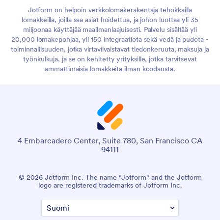
Jotform on helpoin verkkolomakerakentaja tehokkailla
lomakkeilla, joilla saa asiat hoidettua, ja johon luottaa yli 35
miljoonaa käyttäjää maailmanlaajuisesti. Palvelu sisältää yli
20,000 lomakepohjaa, yli 150 integraatiota sekä vedä ja pudota -
toiminnallisuuden, jotka virtaviivaistavat tiedonkeruuta, maksuja ja
työnkulkuja, ja se on kehitetty yrityksille, jotka tarvitsevat
ammattimaisia lomakkeita ilman koodausta.
4 Embarcadero Center, Suite 780, San Francisco CA
94111
© 2026 Jotform Inc. The name "Jotform" and the Jotform
logo are registered trademarks of Jotform Inc.