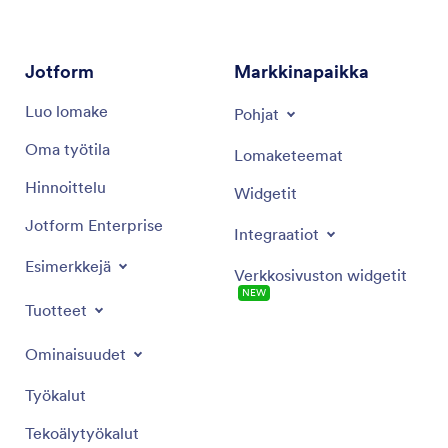
saavuttamiseen.
Jotform
Markkinapaikka
Luo lomake
Pohjat
Oma työtila
Lomaketeemat
Hinnoittelu
Widgetit
Jotform Enterprise
Integraatiot
Esimerkkejä
Verkkosivuston widgetit
NEW
Tuotteet
Ominaisuudet
Työkalut
Tekoälytyökalut