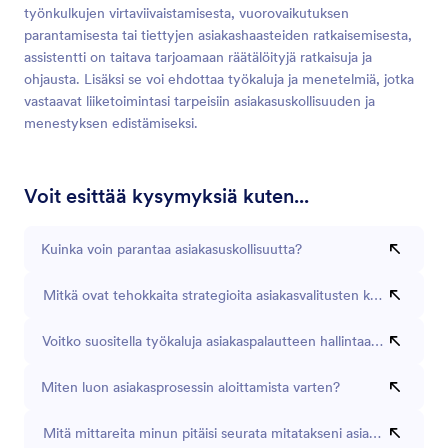
työnkulkujen virtaviivaistamisesta, vuorovaikutuksen
parantamisesta tai tiettyjen asiakashaasteiden ratkaisemisesta,
assistentti on taitava tarjoamaan räätälöityjä ratkaisuja ja
ohjausta. Lisäksi se voi ehdottaa työkaluja ja menetelmiä, jotka
vastaavat liiketoimintasi tarpeisiin asiakasuskollisuuden ja
menestyksen edistämiseksi.
Voit esittää kysymyksiä kuten...
Kuinka voin parantaa asiakasuskollisuutta?
Mitkä ovat tehokkaita strategioita asiakasvalitusten käsittelyyn?
Voitko suositella työkaluja asiakaspalautteen hallintaan?
Miten luon asiakasprosessin aloittamista varten?
Mitä mittareita minun pitäisi seurata mitatakseni asiakastyytyväi