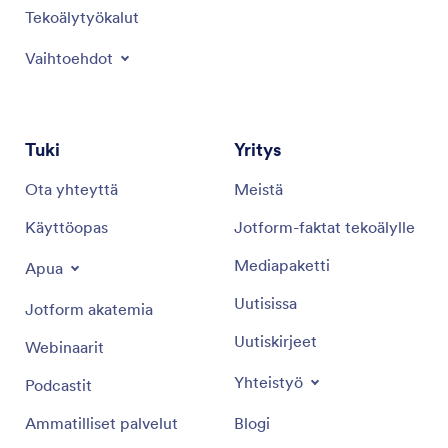
Tekoälytyökalut
Vaihtoehdot
Tuki
Yritys
Ota yhteyttä
Meistä
Käyttöopas
Jotform-faktat tekoälylle
Mediapaketti
Apua
Uutisissa
Jotform akatemia
Uutiskirjeet
Webinaarit
Yhteistyö
Podcastit
Ammatilliset palvelut
Blogi