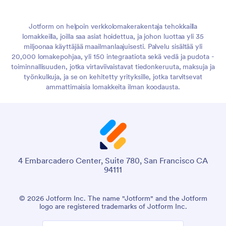
Jotform on helpoin verkkolomakerakentaja tehokkailla
lomakkeilla, joilla saa asiat hoidettua, ja johon luottaa yli 35
miljoonaa käyttäjää maailmanlaajuisesti. Palvelu sisältää yli
20,000 lomakepohjaa, yli 150 integraatiota sekä vedä ja pudota -
toiminnallisuuden, jotka virtaviivaistavat tiedonkeruuta, maksuja ja
työnkulkuja, ja se on kehitetty yrityksille, jotka tarvitsevat
ammattimaisia lomakkeita ilman koodausta.
4 Embarcadero Center, Suite 780, San Francisco CA
94111
© 2026 Jotform Inc. The name "Jotform" and the Jotform
logo are registered trademarks of Jotform Inc.