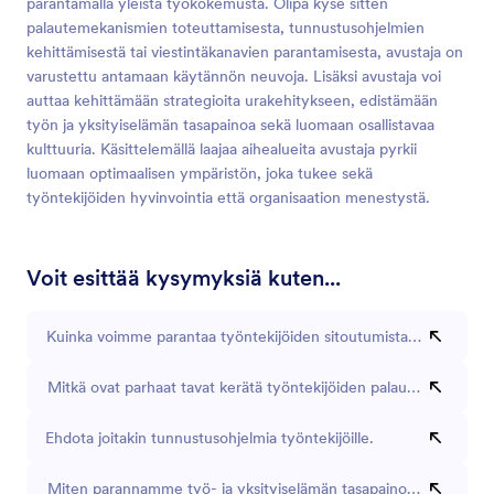
parantamalla yleistä työkokemusta. Olipa kyse sitten
palautemekanismien toteuttamisesta, tunnustusohjelmien
kehittämisestä tai viestintäkanavien parantamisesta, avustaja on
varustettu antamaan käytännön neuvoja. Lisäksi avustaja voi
auttaa kehittämään strategioita urakehitykseen, edistämään
työn ja yksityiselämän tasapainoa sekä luomaan osallistavaa
kulttuuria. Käsittelemällä laajaa aihealueita avustaja pyrkii
luomaan optimaalisen ympäristön, joka tukee sekä
työntekijöiden hyvinvointia että organisaation menestystä.
Voit esittää kysymyksiä kuten...
Kuinka voimme parantaa työntekijöiden sitoutumista etätiimeissä
Mitkä ovat parhaat tavat kerätä työntekijöiden palautetta?
Ehdota joitakin tunnustusohjelmia työntekijöille.
Miten parannamme työ- ja yksityiselämän tasapainoa työpaikalla