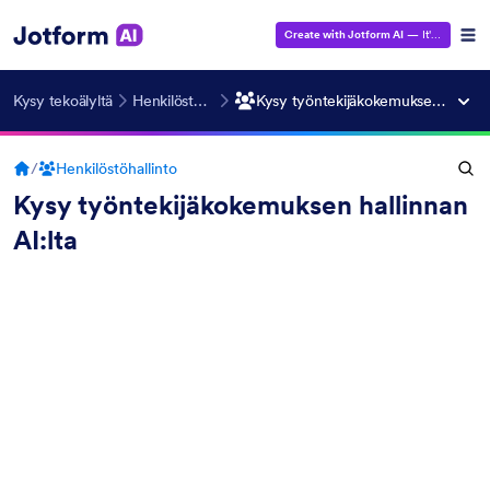
Create with Jotform AI
— It's Free!
Kysy tekoälyltä
Henkilöstöhallinto
Kysy työntekijäkokemuksen hallinnan AI:lta
/
Henkilöstöhallinto
Kysy työntekijäkokemuksen hallinnan
AI:lta