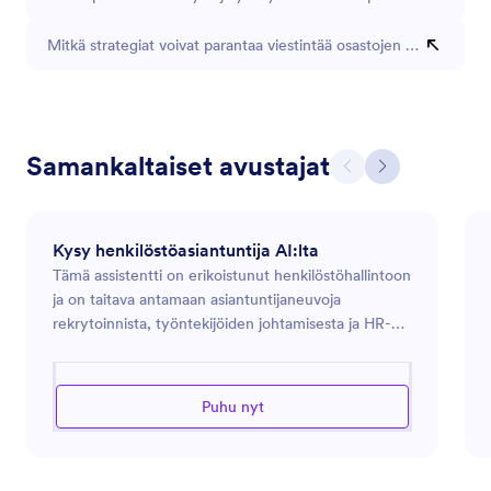
Mitkä strategiat voivat parantaa viestintää osastojen välillä?
Samankaltaiset avustajat
Kysy henkilöstöasiantuntija AI:lta
Tämä assistentti on erikoistunut henkilöstöhallintoon
ja on taitava antamaan asiantuntijaneuvoja
rekrytoinnista, työntekijöiden johtamisesta ja HR-
vaatimusten noudattamisesta. Se tarjoaa käytännön
ratkaisuja työpaikkakulttuurin ja organisaation
tehokkuuden parantamiseen. Olipa kyse sitten
Puhu nyt
työkuvausten luomisesta, koulutusohjelmien
kehittämisestä tai työntekijäsuhteisiin liittyvien
huolenaiheiden käsittelemisestä, tämä assistentti