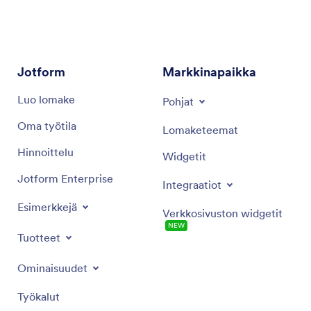
varmistaa, että HR-prosessit ovat sekä tehokkaita
että parhaita käytäntöjä noudattavia. Se on taitava
tunnistamaan mahdollisuuksia työnkulkujen
automatisointiin ja tuottavuuden parantamiseen HR-
osastoilla.
Jotform
Markkinapaikka
Luo lomake
Pohjat
Oma työtila
Lomaketeemat
Hinnoittelu
Widgetit
Jotform Enterprise
Integraatiot
Esimerkkejä
Verkkosivuston widgetit
NEW
Tuotteet
Ominaisuudet
Työkalut