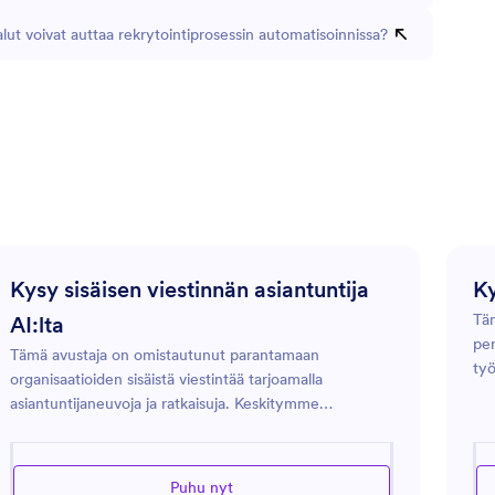
lut voivat auttaa rekrytointiprosessin automatisoinnissa?
Kysy sisäisen viestinnän asiantuntija
Ky
Tä
AI:lta
per
Tämä avustaja on omistautunut parantamaan
työ
organisaatioiden sisäistä viestintää tarjoamalla
käy
asiantuntijaneuvoja ja ratkaisuja. Keskitymme
ohj
taktiikoihin ja työkaluihin viestien selkeyden
men
parantamiseksi, tiedon tehokkaan levityksen
pro
varmistamiseksi ja paremman yhteistyön edistämiseksi
Puhu nyt
kä