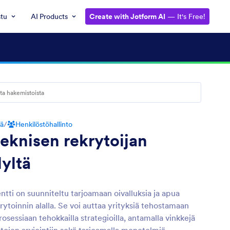
stu
AI Products
Create with Jotform AI
— It's Free!
tä
/
Henkilöstöhallinto
teknisen rekrytoijan
lyltä
ntti on suunniteltu tarjoamaan oivalluksia ja apua
rytoinnin alalla. Se voi auttaa yrityksiä tehostamaan
rosessiaan tehokkailla strategioilla, antamalla vinkkejä