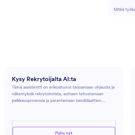
Mitkä työka
Kysy Rekrytoijalta AI:ta
Tämä assistentti on erikoistunut tarjoamaan ohjausta ja
näkemyksiä rekrytoinnista, auttaen tehostamaan
palkkausprosessia ja parantamaan kandidaattien
kokemuksia. Se tarjoaa asiantuntijaneuvoja
tehokkaiden työpaikkailmoitusten luomiseen,
hakijoiden seulontaan ja haastattelujen toteuttamiseen.
Assistentti voi myös auttaa kehittämään strategioita
Puhu nyt
huipputalenttien löytämiseksi ja monimuotoisuuden