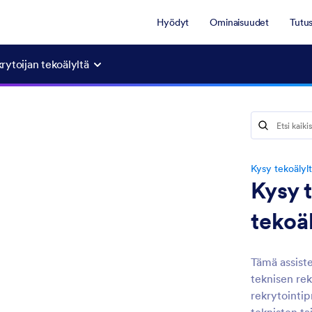
Hyödyt
Ominaisuudet
Tutu
rytoijan tekoälyltä
Kysy tekoälyl
Kysy 
tekoä
Tämä assiste
teknisen rek
rekrytointip