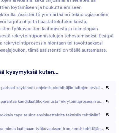
itojen arviointiin sekä tarjoamalla menetelmiä
ttien löytämiseen ja houkuttelemiseen
ktorilla. Assistentti ymmärtää eri teknologiaroolien
voi tarjota ohjeita haastattelutekniikoista,
isten työkuvausten laatimisesta ja teknologian
estä rekrytointiponnistelujen tehostamiseksi. Etsitpä
ja rekrytointiprosessin hiontaan tai tavoittaaksesi
aajajoukon, tämä assistentti on täällä auttamassa.
tää kysymyksiä kuten...
 parhaat käytännöt ohjelmistokehittäjän taitojen arvioimiseksi?
 parantaa kandidaattikokemusta rekrytointiprosessin aikana?
okkain tapa seuloa ansioluetteloita teknisiin tehtäviin?
aa minua laatimaan työkuvauksen front-end-kehittäjän rooliin?