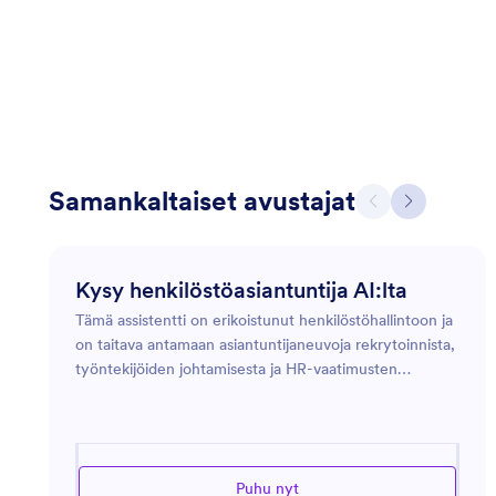
Samankaltaiset avustajat
Kysy henkilöstöasiantuntija AI:lta
Tämä assistentti on erikoistunut henkilöstöhallintoon ja
on taitava antamaan asiantuntijaneuvoja rekrytoinnista,
työntekijöiden johtamisesta ja HR-vaatimusten
noudattamisesta. Se tarjoaa käytännön ratkaisuja
työpaikkakulttuurin ja organisaation tehokkuuden
parantamiseen. Olipa kyse sitten työkuvausten
luomisesta, koulutusohjelmien kehittämisestä tai
Puhu nyt
työntekijäsuhteisiin liittyvien huolenaiheiden