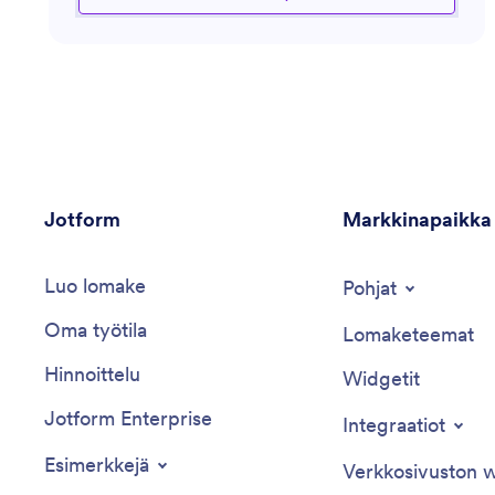
käsittelemisestä, tämä assistentti varmistaa, että HR-
prosessit ovat sekä tehokkaita että parhaita käytäntöjä
noudattavia. Se on taitava tunnistamaan
mahdollisuuksia työnkulkujen automatisointiin ja
tuottavuuden parantamiseen HR-osastoilla.
Jotform
Markkinapaikka
Luo lomake
Pohjat
Oma työtila
Lomaketeemat
Hinnoittelu
Widgetit
Jotform Enterprise
Integraatiot
Esimerkkejä
Verkkosivuston w