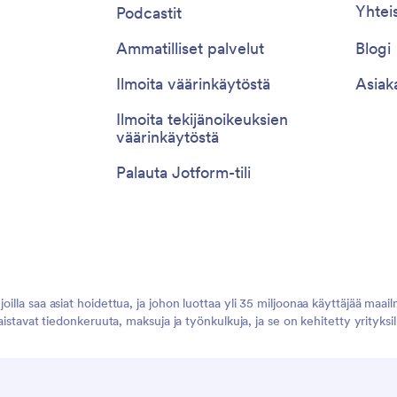
Yhtei
Podcastit
Ammatilliset palvelut
Blogi
Ilmoita väärinkäytöstä
Asiak
Ilmoita tekijänoikeuksien
väärinkäytöstä
Palauta Jotform-tili
illa saa asiat hoidettua, ja johon luottaa yli 35 miljoonaa käyttäjää maail
vaistavat tiedonkeruuta, maksuja ja työnkulkuja, ja se on kehitetty yrityks