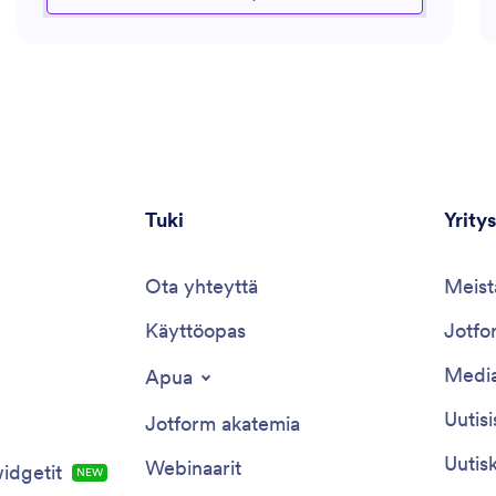
parantamiseksi tiimeissä. Tarvitsetpa apua
perehdytysprosessien kanssa tai haluat ymmärtää
uusimpia rekrytointitrendejä, tämä assistentti on
varustettu tiedolla, joka tukee sekä
rekrytointipäälliköitä että rekrytoijia.
Tuki
Yritys
Ota yhteyttä
Meist
Käyttöopas
Jotfor
Media
Apua
Uutisi
Jotform akatemia
Uutisk
Webinaarit
idgetit
NEW