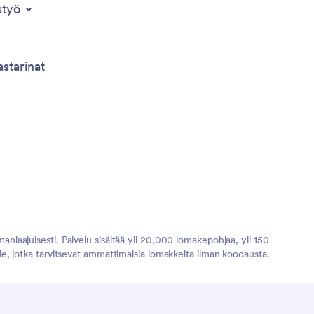
styö
astarinat
manlaajuisesti. Palvelu sisältää yli 20,000 lomakepohjaa, yli 150
ille, jotka tarvitsevat ammattimaisia lomakkeita ilman koodausta.