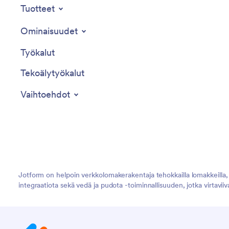
Tuotteet
Ominaisuudet
Työkalut
Tekoälytyökalut
Vaihtoehdot
Jotform on helpoin verkkolomakerakentaja tehokkailla lomakkeilla, jo
integraatiota sekä vedä ja pudota -toiminnallisuuden, jotka virtavii