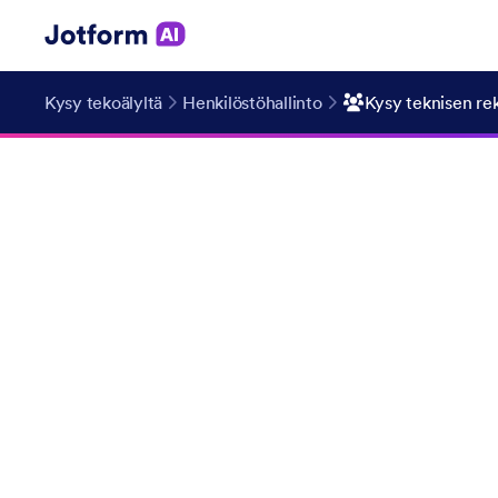
Kysy tekoälyltä
Henkilöstöhallinto
Kysy teknisen rek