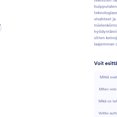
teknisten ta
huipputalen
teknologiase
vivahteet ja 
mielenkiinto
hyödyntämis
sitten keino
laajemman os
Voit esit
Mitkä ovat
Miten voin
Mikä on teh
Voitko autt