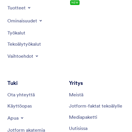
NEW
Tuotteet
Ominaisuudet
Työkalut
Tekoälytyökalut
Vaihtoehdot
Tuki
Yritys
Ota yhteyttä
Meistä
Käyttöopas
Jotform-faktat tekoälylle
Mediapaketti
Apua
Uutisissa
Jotform akatemia