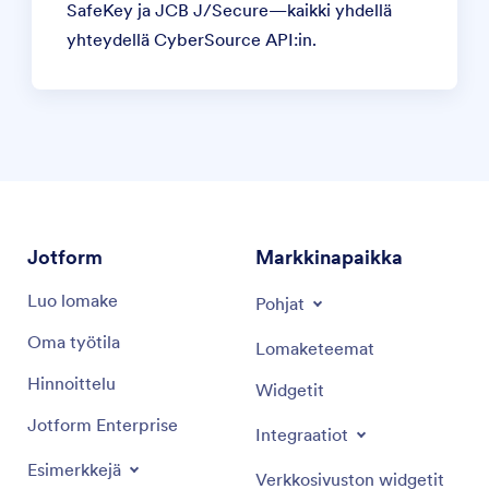
SafeKey ja JCB J/Secure—kaikki yhdellä
yhteydellä CyberSource API:in.
Jotform
Markkinapaikka
Luo lomake
Pohjat
Oma työtila
Lomaketeemat
Hinnoittelu
Widgetit
Jotform Enterprise
Integraatiot
Esimerkkejä
Verkkosivuston widgetit