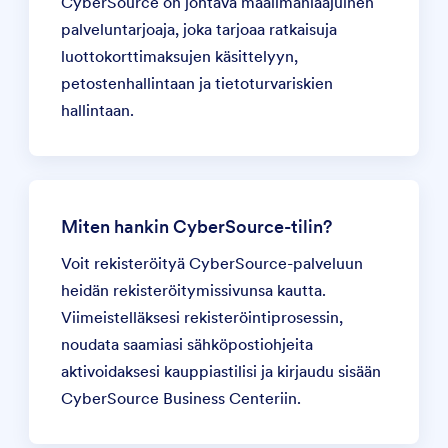
CyberSource on johtava maailmanlaajuinen
palveluntarjoaja, joka tarjoaa ratkaisuja
luottokorttimaksujen käsittelyyn,
petostenhallintaan ja tietoturvariskien
hallintaan.
Miten hankin CyberSource-tilin?
Voit rekisteröityä CyberSource-palveluun
heidän
rekisteröitymissivunsa
kautta.
Viimeistelläksesi rekisteröintiprosessin,
noudata saamiasi sähköpostiohjeita
aktivoidaksesi kauppiastilisi ja kirjaudu sisään
CyberSource Business Centeriin
.