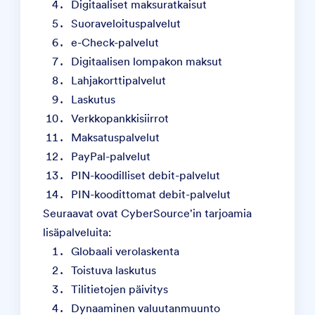
Digitaaliset maksuratkaisut
Suoraveloituspalvelut
e-Check-palvelut
Digitaalisen lompakon maksut
Lahjakorttipalvelut
Laskutus
Verkkopankkisiirrot
Maksatuspalvelut
PayPal-palvelut
PIN-koodilliset debit-palvelut
PIN-koodittomat debit-palvelut
Seuraavat ovat CyberSource'in tarjoamia
lisäpalveluita:
Globaali verolaskenta
Toistuva laskutus
Tilitietojen päivitys
Dynaaminen valuutanmuunto