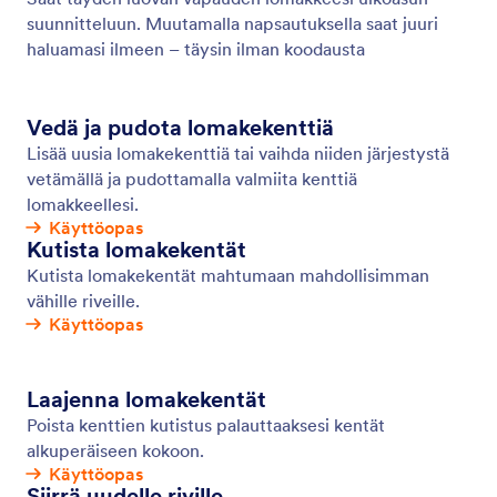
Lomakepohjat
Valitse 20,000 valmiista lomakepohjasta ja tee
pohjasta omasi ilman koodausta Jotformin vedä ja
pudota -lomaketyökalulla.