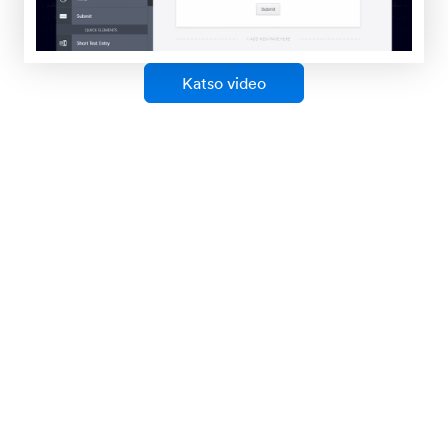
Ehdollinen logiikka
Tee älykkäistä lomakkeistasi vielä fiksumpia
ehdollisen logiikan avulla. Näytä ja piilota
lomakekenttiä, lähetä sähköposteja tietyille
käyttäjille, näytä personalisoituja kiitos-viestejä ja
paljon muuta - kaikki nämä perustuen käyttäjiesi
vastauksiin.
Sähköpostin vahvistus