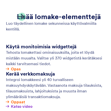
Tallenna & jatka myöhemmin
Muunna keskeneräiset lomakevastaukset
tarvitsemiksesi tiedoiksi. Anna käyttäjien tallentaa
vastauksensa lomakkeeseesi ja palata lähettämään
loppuun asti täytetty lomake myöhemmin.