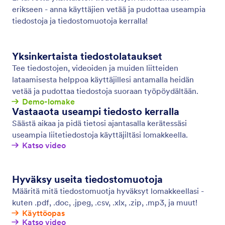
Sähköposti-ilmoitukset
Saat välittömät ilmoitukset lomaketoiminnasta, jotta
voit vastata lomakevastauksiin viipymättä. Luo
edistyneitä onlinelomakkeita Jotformilla ja saat
sähköposti-ilmoituksen jokaisesta uudesta
vastauksesta.