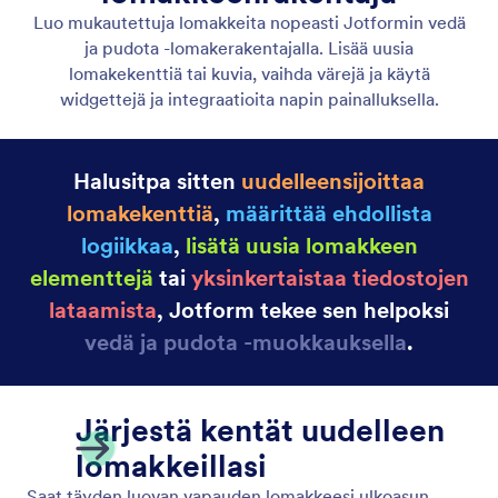
Vedä ja pudota
Luo mukautettuja lomakkeita nopeasti Jotformin
vedä ja pudota -lomakerakentajalla. Lisää uusia
lomakekenttiä tai kuvia, vaihda värejä ja käytä
widgettejä ja integraatioita napin painalluksella.