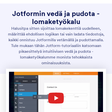
Monista lomakkeet
Tarvitsitpa kopioita onlinelomakkeestasi useille
asiakkaille, tehdäksesi pieniä muutoksia tai
testaustarkoituksiin, voit monistaa olemassa olevia
lomakkeita sekunneissa Jotformin avulla. Koodausta
ei vaadita — voit helposti kloonata lomakkeita
Jotform-tililtäsi tai toiselta verkkosivulta yhdellä
klikkauksella.