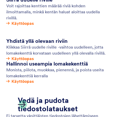
Automaattiset vastaussähköpostit
Luo automaattisia sähköposteja ja ilmoituksia
Jotformin avulla! Kun joku täyttää onlinelomakkeesi,
hän saa automaattisesti sähköpostiviestin – loistava
tapa lähettää ilmoituksia, tiedostoja ja muuta. Määritä
automaattiset vastaussähköpostit muutamassa
minuutissa ilman koodausta.