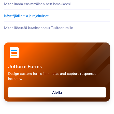
Miten luoda ensimmäinen nettilomakkeesi
Käyttäjätilin tila ja rajoitukset
Miten lähettää kuvakaappaus Tukifoorumille
Jotform Forms
Design custom forms in minutes and capture responses
instantly.
Aloita