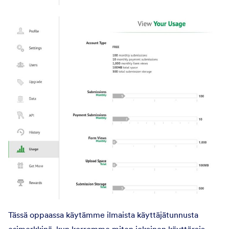
Tässä oppaassa käytämme ilmaista käyttäjätunnusta
esimerkkinä, kun kerromme miten jokainen käyttöraja