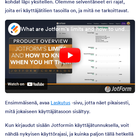
kohdat läpi yksitellen. Olemme selventäneet eri rajat,
joita eri käyttäjätilien tasoilla on, ja mitä ne tarkoittavat.
What are Jotform's limits and how to understand when you hit them
Ensimmäisenä, avaa
Laskutus
-sivu, jotta näet pikaisesti,
mitä jokaiseen käyttäjätasoon sisältyy.
Kun kirjaudut sisään Jotformin käyttäjätunnuksella, voit
nähdä nykyisen käyttörajasi, ja kuinka paljon tällä hetkellä