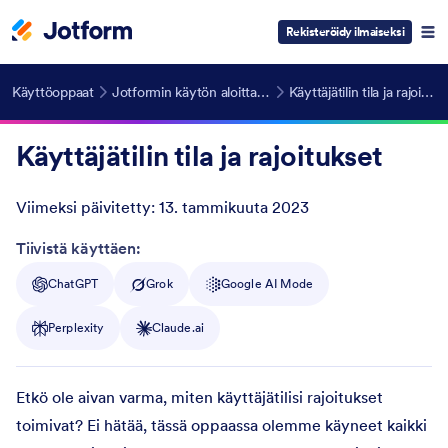
Rekisteröidy ilmaiseksi
Käyttöoppaat
Jotformin käytön aloittaminen
Käyttäjätilin tila ja rajoitukset
Käyttäjätilin tila ja rajoitukset
Viimeksi päivitetty:
13. tammikuuta 2023
Post ID
Tiivistä käyttäen:
ChatGPT
Grok
Google AI Mode
Perplexity
Claude.ai
Etkö ole aivan varma, miten käyttäjätilisi rajoitukset
toimivat? Ei hätää, tässä oppaassa olemme käyneet kaikki