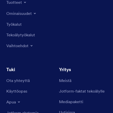
Tuotteet
Ominaisuudet
Työkalut
Tekoälytyökalut
Vaihtoehdot
Tuki
Yritys
Ota yhteyttä
Meistä
Käyttöopas
Jotform-faktat tekoälylle
Mediapaketti
Apua
Uutisissa
Jotform akatemia