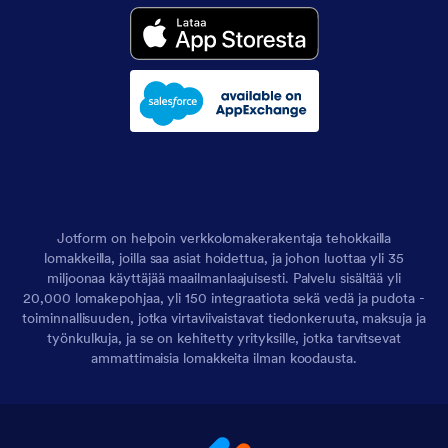
Jotform on helpoin verkkolomakerakentaja tehokkailla
lomakkeilla, joilla saa asiat hoidettua, ja johon luottaa yli 35
miljoonaa käyttäjää maailmanlaajuisesti. Palvelu sisältää yli
20,000 lomakepohjaa, yli 150 integraatiota sekä vedä ja pudota -
toiminnallisuuden, jotka virtaviivaistavat tiedonkeruuta, maksuja ja
työnkulkuja, ja se on kehitetty yrityksille, jotka tarvitsevat
ammattimaisia lomakkeita ilman koodausta.