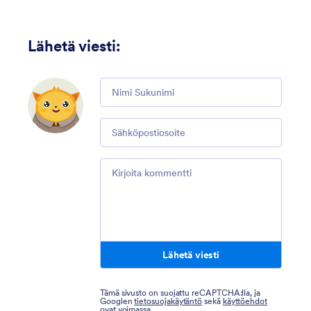
Lähetä viesti
:
Comment
Email
Comment
Lähetä viesti
Tämä sivusto on suojattu reCAPTCHA:lla, ja
Googlen
tietosuojakäytäntö
sekä
käyttöehdot
ovat voimassa.