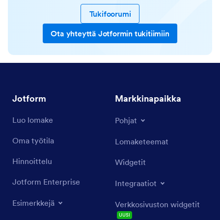
Tukifoorumi
Ota yhteyttä Jotformin tukitiimiin
Jotform
Markkinapaikka
Luo lomake
Pohjat
Oma työtila
Lomaketeemat
Hinnoittelu
Widgetit
Jotform Enterprise
Integraatiot
Esimerkkejä
Verkkosivuston widgetit
UUSI