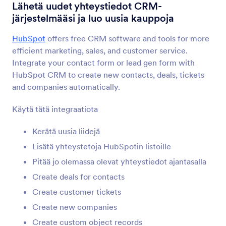
Lomakeintegraatiot
Asiakkuudenhallinta
Lähetä uudet yhteystiedot CRM-
järjestelmääsi ja luo uusia kauppoja
CRM-integraatiot
HubSpot
offers free CRM software and tools for more
181 integraatiota
efficient marketing, sales, and customer service.
Integrate your contact form or lead gen form with
HubSpot CRM to create new contacts, deals, tickets
Uusin
Suosituimmat
and companies automatically.
Käytä tätä integraatiota
HubSpot
Kerätä uusia liidejä
Lähetä uudet yhteystiedot CRM-järjestelmääsi ja
luo uusia kauppoja
Lisätä yhteystetoja HubSpotin listoille
Pitää jo olemassa olevat yhteystiedot ajantasalla
Create deals for contacts
Active Campaign
Päivitä kontakteja ja diilejä myynnin CRM:ssäsi
Create customer tickets
Create new companies
Create custom object records
Salesforce