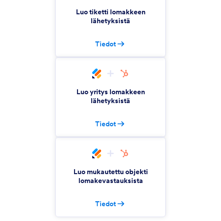
Create NeonCRM accounts from Jotform
Luo tiketti lomakkeen
submissions
lähetyksistä
Tiedot
Moxie
Automate form submissions between Jotform
and Moxie
Luo yritys lomakkeen
lähetyksistä
Freshdesk
Muunna lomakevastaukset tukipyynnöiksi
Tiedot
GorillaDesk
Automate lead generation, customer
Luo mukautettu objekti
onboarding, and bookings.
lomakevastauksista
Tiedot
Wodify Core