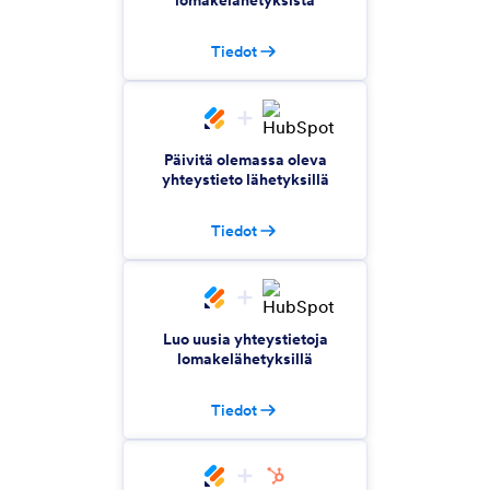
lomakelähetyksistä
Tiedot
Insightly
Lähetä liiditiedot CRM:si
Highrise
Päivitä olemassa oleva
yhteystieto lähetyksillä
Synkronoi uudet caset ja yhteystiedot CRM:si
Tiedot
Solve
Lisää uusia yhteystietoja ja yrityksiä CRM:si
työnkulkuun
Luo uusia yhteystietoja
lomakelähetyksillä
Callingly
Yhdistä välittömästi uusiin liideihin puhelimitse
Tiedot
NeonCRM