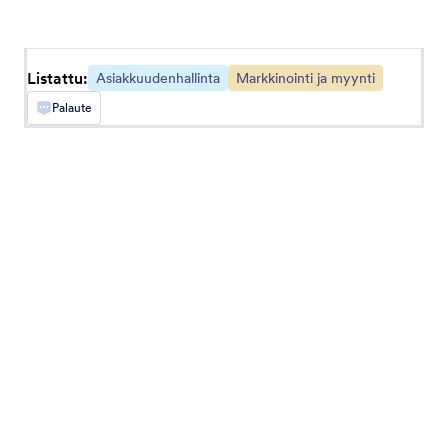
Update Wodify Core leads from Jotform
submissions
Listattu:
Asiakkuudenhallinta
Markkinointi ja myynti
Flyntlok
Palaute
Automate lead creation from Jotform
submissions
Service Fusion
Create Service Fusion customers from Jotform
submissions
LeadSnap
Create LeadSnap leads from Jotform
submissions
Roofr