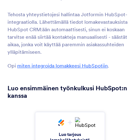
Lähetä lomaketiedot SalesForce CRM-palveluun
Tehosta yhteystietojesi hallintaa Jotformin HubSpot-
integraatiolla. Lähettämällä tiedot lomakevastauksista
Keap
HubSpot CRM:ään automaattisesti, sinun ei koskaan
Lisää uudet yhteystiedot CRM:si tägättynä
tarvitse enää siirtää kontakteja manuaalisesti - säästät
aikaa, jonka voit käyttää paremmin asiakassuhteiden
ylläpitämiseen.
Pipedrive
Lähetä uudet yhteystiedot, diilit ja aktiviteetit
Opi
miten integroida lomakkeesi HubSpotiin
.
myyntiputkeesi
Luo ensimmäinen työnkulkusi HubSpot:n
Zoho CRM
kanssa
Lähetä uudet yhteystiedot heti CRM-
järjestelmääsi
Zendesk
Luo tarjous
Luo tukipyyntöjä Zendeskissä