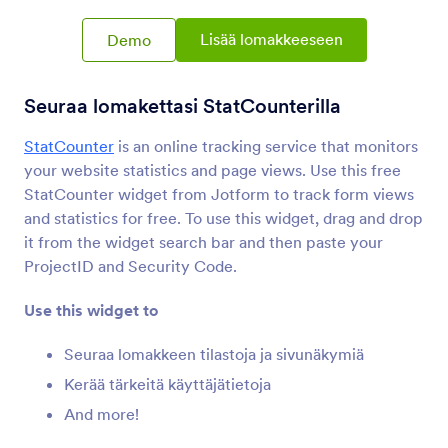
Lomakeintegraatiot
Analytiikka & raportointi
Lisää lomakkeeseen
Demo
Analytiikka & raportointi-
integraatiot
Seuraa lomakettasi StatCounterilla
28 integraatiota
StatCounter
is an online tracking service that monitors
your website statistics and page views. Use this free
Uusin
Suosituimmat
StatCounter widget from Jotform to track form views
and statistics for free. To use this widget, drag and drop
it from the widget search bar and then paste your
ProjectID and Security Code.
Google Analytics 4
Track form submissions with Google Analytics 4.
Use this widget to
Seuraa lomakkeen tilastoja ja sivunäkymiä
Microsoft Power BI
Kerää tärkeitä käyttäjätietoja
Visualize Jotform data in Microsoft Power BI
dashboards
And more!