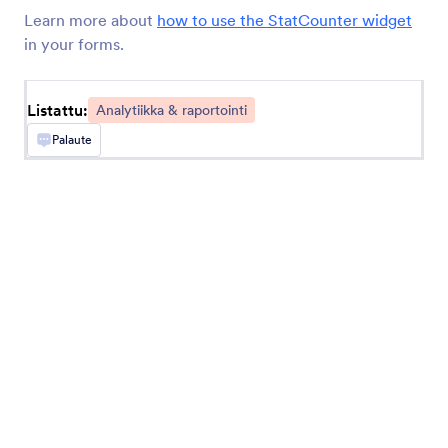
Learn more about
how to use the StatCounter widget
MonkeyLearn
in your forms.
Classify text from Jotform submissions with
MonkeyLearn
Listattu:
Analytiikka & raportointi
Palaute
Converly
Send server-side conversions to Google Ads,
Meta Ads, and more whenever a Jotform is
submitted on your site
Databox
Monitor engagement by tracking Jotform
submissions in Databox.
Funnelytics
Automatically send Jotform submissions to
Funnelytics