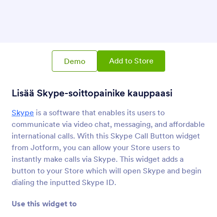
SoundCloud
Jaa Soundcloud-äänitiedostoja kaupoissasi
Vimeo
Lisää Vimeo-videoita kauppoihisi
Add to Store
Demo
Lisää Skype-soittopainike kauppaasi
Skype soitto-painike
Lisää Skype-soittopainike kauppaasi
Skype
is a software that enables its users to
communicate via video chat, messaging, and affordable
international calls. With this Skype Call Button widget
from Jotform, you can allow your Store users to
instantly make calls via Skype. This widget adds a
Tietoja Ääni
button to your Store which will open Skype and begin
dialing the inputted Skype ID.
Use Jotform audio widgets to connect your Store to
the world's most best sounds -- from music to
Use this widget to
podcasts! Find widgets for the most popular services,
like Soundcloud and Spotify, or take a shot at