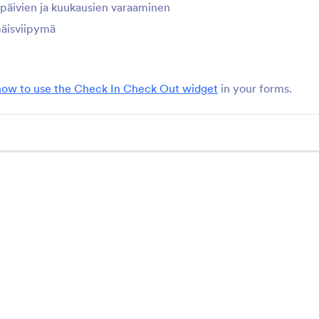
n päivien ja kuukausien varaaminen
Calendly
Sisäänkirjaus - Ulos
äisviipymä
öydä kaikille sopiva
Kerää sisään- ja
apaamisaika
uloskirjautumispäivämä
how to use the Check In Check Out widget
in your forms.
Lokalisoitu kalenteri
Bootstrapin Switch
aranna lomakkeitasi
Korvaa valintaruudut on
aikallistetulla kalenterilla.
vipukytkimellä
Päivämääränvalitsin -
TäytäOsoite
vuosi/kuukausi
nna käyttäjien valita kuukausi
Add an autocomplete 
a vuosi lomakkeellasi
field to your form
Näytä lisää lomakewid