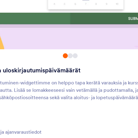
Päivämäärä Ajalla
Päivämäärän varau
isää lomakkeeseesi yksi
Vastaanota varauksia l
äivämäärän ja ajan
kautta
alintakenttä
Numeerinen liukusäädin
Ajan valitsin
isää visuaalinen numeerinen
Anna käyttäjien valita
iukusäädin lomakkeellesi
päivämäärät ja kellonaj
kalenterista
a uloskirjautumispäivämäärät
Rivi-valintaruutu
Syntymäpäivän vali
aranna lomakkeesi
Anna käyttäjien valita
autuminen-widgettimme on helppo tapa kerätä varauksia ja kurss
alintaruutuvaihtoehtoja
syntymäaikansa
utta. Lisää se lomakkeeseesi vain vetämällä ja pudottamalla, ja
pudotusvalikosta.
sähköpostiosoitteensa sekä valita aloitus- ja lopetuspäivämäärät
Slider
Pieni päivämäärä
isää liukusäädin lomakkeellesi
Anna käyttäjien valita
päivämääriä pienestä
kalenterista
ja ajanvaraustiedot