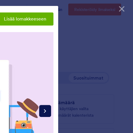
Hinnoittelu
Kirjaudu sisään
Rekisteröidy ilmaiseksi
Lisää lomakkeeseen
Uusin
Suosituimmat
Päivämäärä
seita
Anna käyttäjien valita
osta
päivämäärät kalenterista