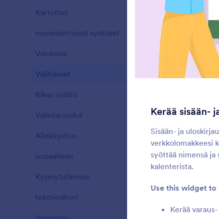
Kartoitus
43
L
p
moninkertaiset syötteet
25
v
Valokuva
28
L
Valitsimet
76
l
Rikas sisältö
57
Kerää sisään- j
Valintaruudut
65
P
Sisään- ja uloskirj
Allekirjoitus
6
v
verkkolomakkeesi ka
syöttää nimensä ja 
sosiaalinen
12
kalenterista.
Kyselytutkimus
25
L
Use this widget to
tekstieditori
12
Kerää varaus- 
Vahvistus
36