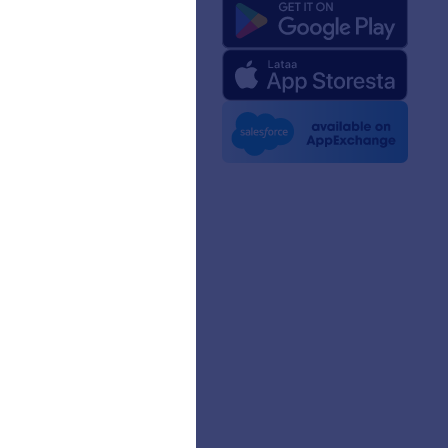
ä
m-faktat tekoälylle
paketti
ssa
irjeet
styö
astarinat