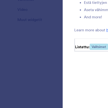
Estä tiettyje
Video
20
Aseta vähimm
L
t
And more!
Muut widgetit
110
Learn more about
P
p
Listattu:
Valitsimet
A
j