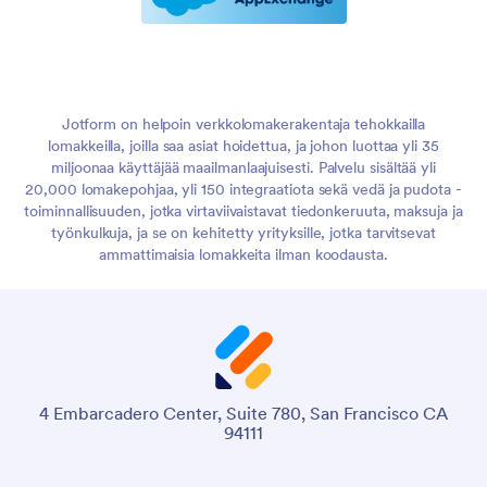
Jotform on helpoin verkkolomakerakentaja tehokkailla
lomakkeilla, joilla saa asiat hoidettua, ja johon luottaa yli 35
miljoonaa käyttäjää maailmanlaajuisesti. Palvelu sisältää yli
20,000 lomakepohjaa, yli 150 integraatiota sekä vedä ja pudota -
toiminnallisuuden, jotka virtaviivaistavat tiedonkeruuta, maksuja ja
työnkulkuja, ja se on kehitetty yrityksille, jotka tarvitsevat
ammattimaisia lomakkeita ilman koodausta.
4 Embarcadero Center, Suite 780, San Francisco CA
94111