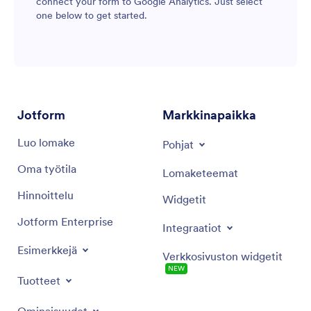
connect your form to Google Analytics. Just select
one below to get started.
Jotform
Markkinapaikka
Luo lomake
Pohjat
Oma työtila
Lomaketeemat
Hinnoittelu
Widgetit
Jotform Enterprise
Integraatiot
Esimerkkejä
Verkkosivuston widgetit
NEW
Tuotteet