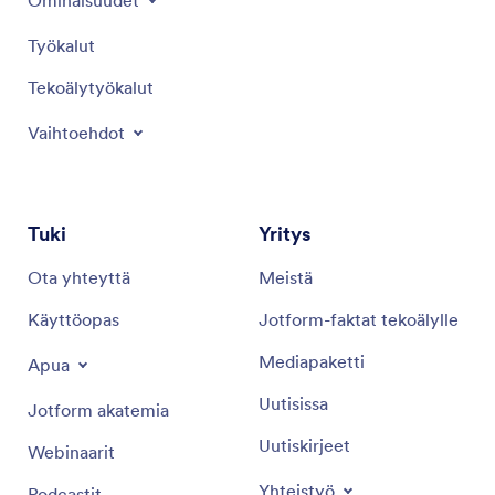
Ominaisuudet
Työkalut
Tekoälytyökalut
Vaihtoehdot
Tuki
Yritys
Ota yhteyttä
Meistä
Käyttöopas
Jotform-faktat tekoälylle
Mediapaketti
Apua
Uutisissa
Jotform akatemia
Uutiskirjeet
Webinaarit
Yhteistyö
Podcastit