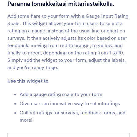
Mukautettava Lista
Paranna lomakkeitasi mittariasteikolla.
Lisää useamman kenttätyypin lista lomakkeeseesi
Add some flare to your form with a Gauge Input Rating
Scale. This widget allows your form users to select a
Monivalinta
rating on a gauge, instead of the usual line or chart on
Anna käyttäjien valita useita vastauksia
surveys. It then actively adjusts its color based on user
pudotusvalikosta
feedback, moving from red to orange, to yellow, and
finally to green, depending on the rating from 1 to 10.
Simply add the widget to your form, adjust the labels,
Päivämäärä
and you’re ready to go.
Anna käyttäjien valita päivämäärät kalenterista
Use this widget to
Päivämäärä Ajalla
Add a gauge rating scale to your form
Lisää lomakkeeseesi yksi päivämäärän ja ajan
Give users an innovative way to select ratings
valintakenttä
Collect ratings for surveys, feedback forms, and
more!
Päivämäärän varaus
Vastaanota varauksia lomakkeesi kautta