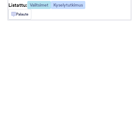
Listattu:
Valitsimet
Kyselytutkimus
Palaute
Valintaruutunappulat
Lisää kiinteät valintaruudun painikkeet
lomakkeeseesi
Numeerinen liukusäädin
Lisää visuaalinen numeerinen liukusäädin
lomakkeellesi
Ajan valitsin
Anna käyttäjien valita päivämäärät ja kellonajat
kalenterista
Uploadcaren Tiedostojenlataaja
Lataa tiedostoja lomakkeesi kautta Uploadcaren
avulla