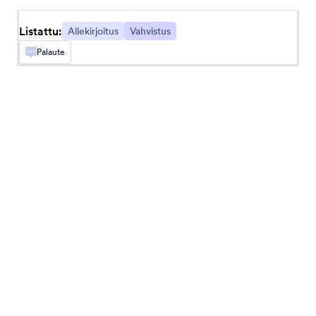
Listattu:
Allekirjoitus
Vahvistus
Topaasi
Palaute
Kerää allekirjoituksia Topaz-allekirjoitusalustalla.
Tietoja Allekirjoitus
Jotform's signature widgets allow you to collect
electronic signatures
and approvals specific to your
needs. Create and automate rental agreements,
service proposals, letters of acceptance, contractor
forms, and more. Jotform helps you create more
powerful online signature forms, no matter the
occasion.