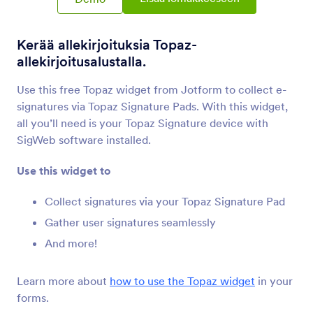
Allekirjoitus
Kerää allekirjoituksia lomakkeillasi
Kerää allekirjoituksia Topaz-
allekirjoitusalustalla.
Nopea allekirjoitus
Kerää sähköisiä allekirjoituksia helpommin
Use this free Topaz widget from Jotform to collect e-
verkossa
signatures via Topaz Signature Pads. With this widget,
all you’ll need is your Topaz Signature device with
SigWeb software installed.
Docusign
Kerää allekirjoituksia lomakkeillasi Docusignin
Use this widget to
avulla.
Collect signatures via your Topaz Signature Pad
Gather user signatures seamlessly
Nimikirjaimet
Sign forms with hand-drawn initials
And more!
Learn more about
how to use the Topaz widget
in your
Adobe Sign
forms.
Kerää allekirjoituksia verkossa Adobe Signin avulla