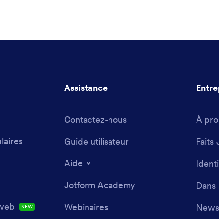
Assistance
Entre
Contactez-nous
À pro
laires
Guide utilisateur
Faits 
Aide
Ident
Jotform Academy
Dans 
 web
Webinaires
Newsl
NEW