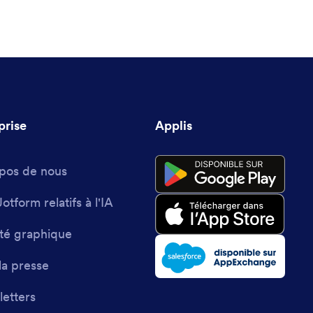
prise
Applis
pos de nous
Jotform relatifs à l'IA
ité graphique
la presse
etters