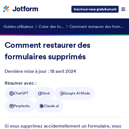
Inscrivez-vous gratuitement
Guides utilisateur
Créer des formulaires
Comment restaurer des formulaires supprimés
Comment restaurer des
formulaires supprimés
Dernière mise à jour :
18 avril 2024
Post ID
Résumer avec :
ChatGPT
Grok
Google AI Mode
Perplexity
Claude.ai
Si vous supprimez accidentellement un formulaire, vous