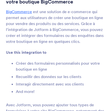
votre boutique BigCommerce
Intégrations de formulaire
CMS
Intégrations CMS
BigCommerce
est une solution de e-commerce qui
permet aux utilisateurs de créer une boutique en ligne
36 Intégrations
pour vendre des produits ou des services. Grâce à
Intégrations CMS incontournables
l'intégration de Jotform à BigCommerce, vous pouvez
créer et intégrer des formulaires ou des enquêtes dans
votre boutique en ligne en quelques clics.
Google Sites
Ajoutez des formulaires puissants à votre site web
Use this integration to
Google Sites
Créer des formulaires personnalisés pour votre
boutique en ligne
Magento (Adobe Commerce)
Recueillir des données sur les clients
Créez des formulaires puissants pour votre site
Magento
Interagir directement avec vos clients
And more!
Shopify
Avec Jotform, vous pouvez ajouter tous types de
Créez des formulaires puissants pour votre
formulaires à votre site BigCommerce, notamment des
boutique Shopify