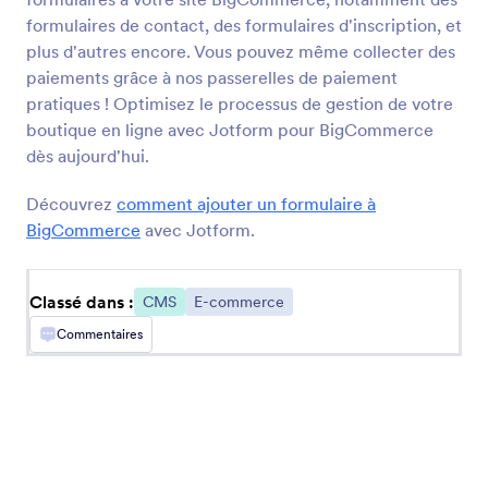
formulaires de contact, des formulaires d'inscription, et
plus d'autres encore. Vous pouvez même collecter des
BigCommerce
paiements grâce à nos passerelles de paiement
Créez et intégrez des formulaires dans votre
pratiques ! Optimisez le processus de gestion de votre
boutique BigCommerce
boutique en ligne avec Jotform pour BigCommerce
dès aujourd'hui.
Découvrez
comment ajouter un formulaire à
BigCommerce
avec Jotform.
+ Récents
Populaires
Classé dans :
CMS
E-commerce
Google Sites
Commentaires
Ajoutez des formulaires puissants à votre site
web Google Sites
Ghost
Créez des formulaires et partagez-les via votre