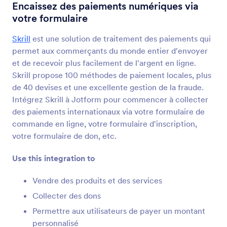
Intégrations de formulaire
Passerelle de paiement
Encaissez des paiements numériques via
votre formulaire
Intégrations des processeurs
de paiement
Skrill
est une solution de traitement des paiements qui
permet aux commerçants du monde entier d'envoyer
39 Intégrations
et de recevoir plus facilement de l'argent en ligne.
Skrill propose 100 méthodes de paiement locales, plus
de 40 devises et une excellente gestion de la fraude.
+ Récents
Populaires
Intégrez Skrill à Jotform pour commencer à collecter
des paiements internationaux via votre formulaire de
commande en ligne, votre formulaire d'inscription,
votre formulaire de don, etc.
PayPal
Collectez en toute sécurité les paiements en
Use this integration to
ligne pour votre entreprise
Vendre des produits et des services
Collecter des dons
Stripe
Acceptez les paiements et les dons en ligne
Permettre aux utilisateurs de payer un montant
personnalisé