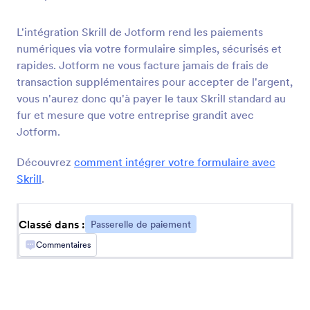
Authorize.Net
L'intégration Skrill de Jotform rend les paiements
Encaissez des paiements électroniques et des
numériques via votre formulaire simples, sécurisés et
paiements en ligne par carte bancaire
rapides. Jotform ne vous facture jamais de frais de
transaction supplémentaires pour accepter de l'argent,
vous n'aurez donc qu'à payer le taux Skrill standard au
WorldPay UK
fur et mesure que votre entreprise grandit avec
Acceptez les paiements par formulaire avec le
meilleur processeur de paiement du Royaume-
Jotform.
Uni
Découvrez
comment intégrer votre formulaire avec
Skrill
.
2CheckOut
Acceptez facilement les paiements
Classé dans :
internationaux via votre formulaire
Passerelle de paiement
Commentaires
Square ACH
Utilisez Square ACH pour encaissez les
paiements