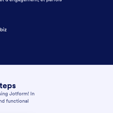
C
biz
Steps
ing Jotform! In
and functional