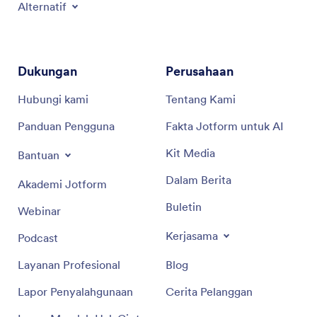
Alternatif
Dukungan
Perusahaan
Hubungi kami
Tentang Kami
Panduan Pengguna
Fakta Jotform untuk AI
Kit Media
Bantuan
Dalam Berita
Akademi Jotform
Buletin
Webinar
Kerjasama
Podcast
Layanan Profesional
Blog
Lapor Penyalahgunaan
Cerita Pelanggan